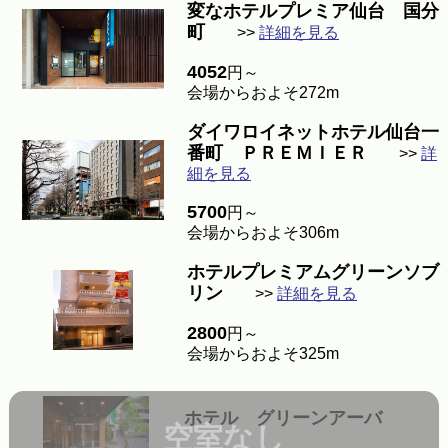
変なホテルプレミア仙台 国分
町
>>
詳細を見る
4052
円～
会場からおよそ272m
ダイワロイネットホテル仙台一
番町 ＰＲＥＭＩＥＲ
>>
詳
細を見る
5700
円～
会場からおよそ306m
ホテルプレミアムグリーンソブ
リン
>>
詳細を見る
2800
円～
会場からおよそ325m
ホテル グリーンアーバ
空室なし