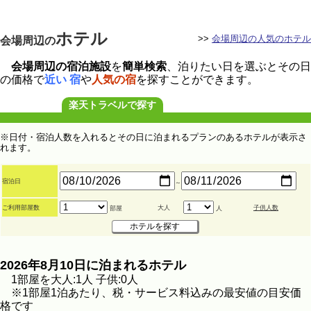
ホテル
>>
会場周辺の人気のホテル
会場周辺の
会場周辺の宿泊施設
を
簡単検索
、泊りたい日を選ぶとその日
の価格で
近い 宿
や
人気の宿
を探すことができます。
楽天トラベルで探す
※日付・宿泊人数を入れるとその日に泊まれるプランのあるホテルが表示さ
れます。
宿泊日
～
ご利用部屋数
大人
子供人数
部屋
人
2026年8月10日に泊まれるホテル
1部屋を大人:1人 子供:0人
※1部屋1泊あたり、税・サービス料込みの最安値の目安価
格です