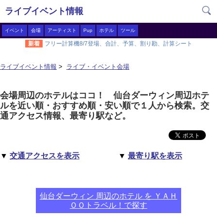
ライブイベント情報
イベント
会場
アーティスト
Pup
ホテル
ツール
新着
フリー計算機8/7登場、合計、予算、割り勘、計算シート
ライブイベント情報
>
ライブ・イベント会場
会場周辺のホテルはココ！ 仙台ダーウィン周辺ホテ
ルを近い順・おすすめ順・安い順で１人から検索。交
通アクセス情報、最寄り駅など。
▼
交通アクセスを表示
▼
最寄り駅を表示
仙台ダーウィン 周辺のホテル を ＹＡＨ
ＯＯトラベル！で探す