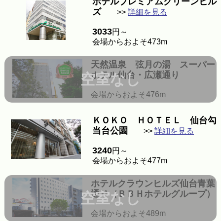
ホテルプレミアムグリーンヒル
ズ
>>
詳細を見る
3033
円～
会場からおよそ473m
天然温泉 弦月の湯 スーパー
ホテル仙台・広瀬通り
空室なし
会場からおよそ476m
ＫＯＫＯ ＨＯＴＥＬ 仙台勾
当台公園
>>
詳細を見る
3240
円～
会場からおよそ477m
ホテルクラウンヒルズ仙台青葉
通り（ＢＢＨホテルグループ）
空室なし
会場からおよそ489m