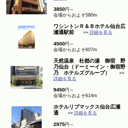
3850
円～
会場からおよそ580m
ワシントンＲ＆Ｂホテル仙台広
瀬通駅前
>>
詳細を見る
4500
円～
会場からおよそ607m
天然温泉 杜都の湯 御宿 野
乃仙台（ドーミーイン・御宿野
乃 ホテルズグループ）
>>
詳細を見る
9450
円～
会場からおよそ614m
ホテルリブマックス仙台広瀬
通
>>
詳細を見る
2975
円～