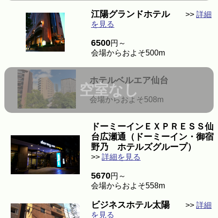
江陽グランドホテル
>>
詳細
を見る
6500
円～
会場からおよそ500m
ホテルベルエア仙台
空室なし
会場からおよそ508m
ドーミーインＥＸＰＲＥＳＳ仙
台広瀬通（ドーミーイン・御宿
野乃 ホテルズグループ）
>>
詳細を見る
5670
円～
会場からおよそ558m
ビジネスホテル太陽
>>
詳細
を見る