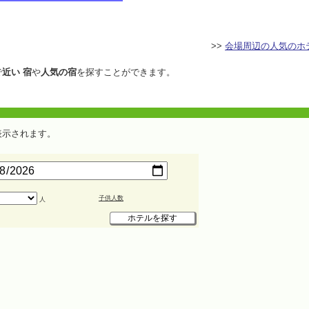
>>
会場周辺の人気のホ
で
近い 宿
や
人気の宿
を探すことができます。
表示されます。
子供人数
人