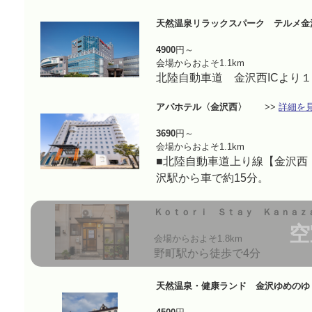
天然温泉リラックスパーク テルメ金
4900
円～
会場からおよそ1.1km
北陸自動車道 金沢西ICより
アパホテル〈金沢西〉
>>
詳細を
3690
円～
会場からおよそ1.1km
■北陸自動車道上り線【金沢西
沢駅から車で約15分。
Ｋｏｔｏｒｉ Ｓｔａｙ Ｋａｎａｚ
空
会場からおよそ1.8km
野町駅から徒歩で4分
天然温泉・健康ランド 金沢ゆめのゆ