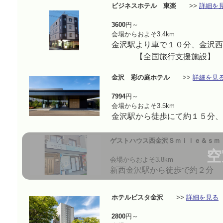
ビジネスホテル 東楽
>>
詳細を
3600
円～
会場からおよそ3.4km
金沢駅より車で１
【全国旅行支援施設】
金沢 彩の庭ホテル
>>
詳細を見
7994
円～
会場からおよそ3.5km
金沢駅から徒歩にて約１５分、
ゲストハウス西金沢Ｓｍｉｌｅ＆ｓｍ
空
会場からおよそ3.8km
新西金沢駅から徒歩で約２分
ホテルビスタ金沢
>>
詳細を見る
2800
円～