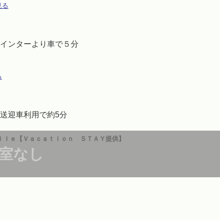
見る
０分、金沢西インターより車で５分
る
送迎車利用で約5分
ｉｌｅ【Ｖａｃａｔｉｏｎ ＳＴＡＹ提供】
室なし