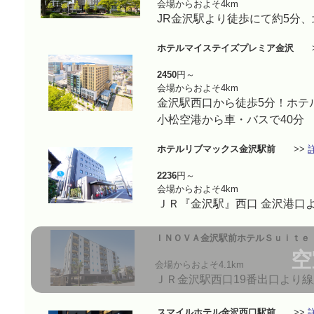
会場からおよそ4km
JR金沢駅より徒歩にて約5分
ホテルマイステイズプレミア金沢
>
2450
円～
会場からおよそ4km
金沢駅西口から徒歩5分！ホテ
小松空港から車・バスで40分
ホテルリブマックス金沢駅前
>>
2236
円～
会場からおよそ4km
ＪＲ『金沢駅』西口 金沢港口よ
ＩＮＯＶＡ金沢駅前ホテルＳｕｉｔｅ
空
会場からおよそ4.1km
ＪＲ金沢駅西口19番出口より
スマイルホテル金沢西口駅前
>>