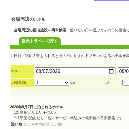
会場周辺の
ホテル
会場周辺の宿泊施設
を
簡単検索
、泊りたい日を選ぶとその日の価格
楽天トラベルで探す
※日付・宿泊人数を入れるとその日に泊まれるプランのあるホテルが
宿泊日
～
ご利用部屋数
大人
部屋
2026年8月7日に泊まれるホテル
1部屋を大人:1人 子供:0人
※1部屋1泊あたり、税・サービス料込みの最安値の目安価格です
近い順
楽天おすすめ順
安い順