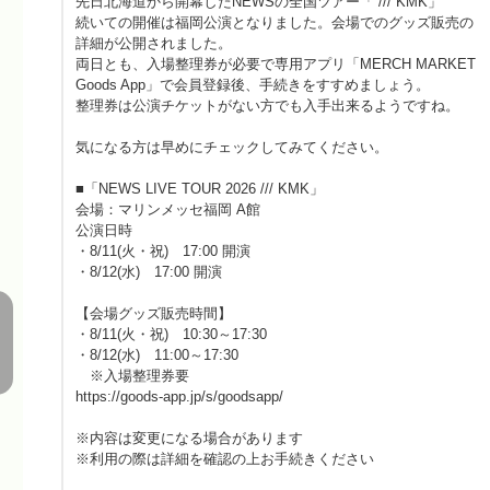
先日北海道から開幕したNEWSの全国ツアー「 /// KMK」
続いての開催は福岡公演となりました。会場でのグッズ販売の
詳細が公開されました。
両日とも、入場整理券が必要で専用アプリ「MERCH MARKET
Goods App」で会員登録後、手続きをすすめましょう。
整理券は公演チケットがない方でも入手出来るようですね。
気になる方は早めにチェックしてみてください。
■「NEWS LIVE TOUR 2026 /// KMK」
会場：マリンメッセ福岡 A館
公演日時
・8/11(火・祝) 17:00 開演
・8/12(水) 17:00 開演
【会場グッズ販売時間】
・8/11(火・祝) 10:30～17:30
・8/12(水) 11:00～17:30
※入場整理券要
https://goods-app.jp/s/goodsapp/
※内容は変更になる場合があります
※利用の際は詳細を確認の上お手続きください