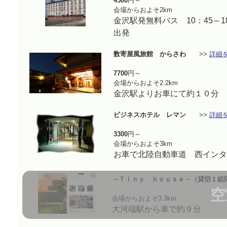
4500
円～
会場からおよそ2km
金沢駅発無料バス 10：45～
出発
数寄屋風旅館 からさわ
>>
詳細
7700
円～
会場からおよそ2.2km
金沢駅よりお車にて約１０分
ビジネスホテル レマン
>>
詳細
3300
円～
会場からおよそ3km
お車で北陸自動車道 西インタ
－Ｔｉｎｙ ｈｏｕｓｅ－（貸切１組
空
会場からおよそ3.3km
大河端駅から車で約９分