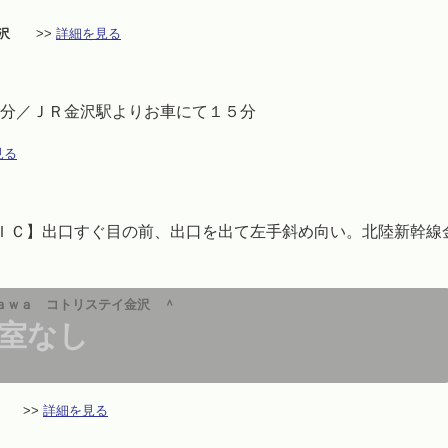
沢
>>
詳細を見る
１分／ＪＲ金沢駅よりお車にて１５分
見る
ＩＣ】出口すぐ目の前、出口を出て左手斜め向い。北陸新幹線
ａｗａ コトリステイ金沢 ＾
室なし
>>
詳細を見る