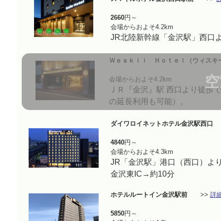
2660
円～
会場からおよそ4.2km
JR北陸新幹線「金沢駅」西口
Ｗｅｓｋｉｉ Ｈｏｔｅｌ（ウィスキ
空
会場からおよそ4.2km
ＪＲ『金沢』駅 西口より徒歩
の延長利用も可能）。
ダイワロイネットホテル金沢駅西口
4840
円～
会場からおよそ4.3km
JR「金沢駅」港口（西口）より
金沢東IC→約10分
ホテルルートイン金沢駅前
>>
詳
5850
円～