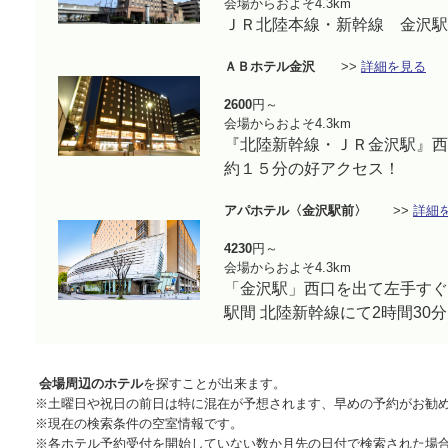
会場からおよそ4.3km
ＪＲ北陸本線・新幹線 金沢駅
ＡＢホテル金沢
>>
詳細を見る
2600
円～
会場からおよそ4.3km
『北陸新幹線・ＪＲ金沢駅』西
約１５分の好アクセス！
アパホテル〈金沢駅前〉
>>
詳細
4230
円～
会場からおよそ4.3km
「金沢駅」西口を出て左手すぐ
駅間 北陸新幹線にて2時間30分
会場周辺のホテル
を探すことが出来ます。
※土曜日や祝日の前日は特に混在が予想されます、早めの予約がお勧
※現在の検索条件の空室情報です。
※各ホテル予約受付を開始していない数か月先の日付で検索された場