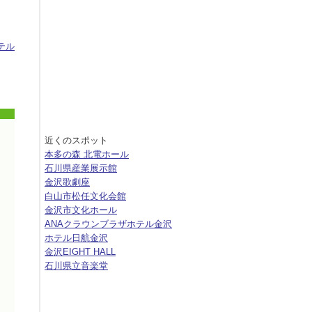
テル
近くのスポット
本多の森 北電ホール
石川県産業展示館
金沢歌劇座
白山市松任文化会館
金沢市文化ホール
ANAクラウンブラザホテル金沢
ホテル日航金沢
金沢EIGHT HALL
石川県立音楽堂