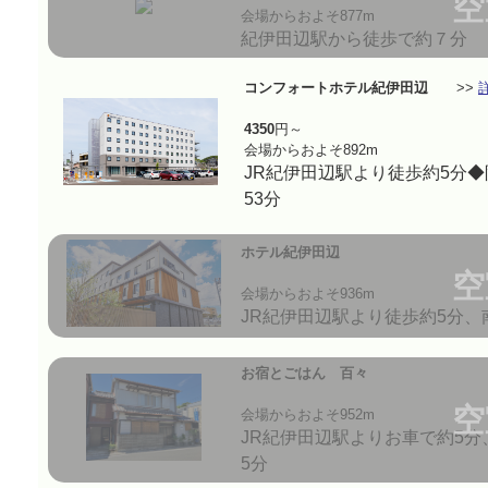
空
会場からおよそ877m
紀伊田辺駅から徒歩で約７分
コンフォートホテル紀伊田辺
>>
4350
円～
会場からおよそ892m
JR紀伊田辺駅より徒歩約5分◆
53分
ホテル紀伊田辺
空
会場からおよそ936m
JR紀伊田辺駅より徒歩約5分、
お宿とごはん 百々
空
会場からおよそ952m
JR紀伊田辺駅よりお車で約5分
5分