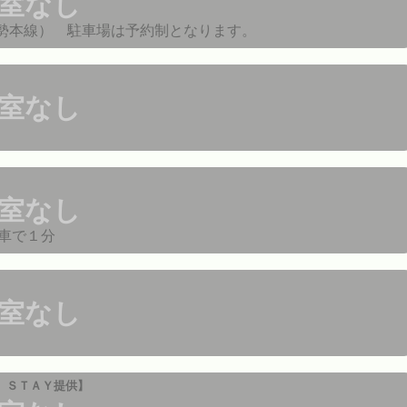
室なし
紀勢本線） 駐車場は予約制となります。
室なし
室なし
車で１分
室なし
 ＳＴＡＹ提供】