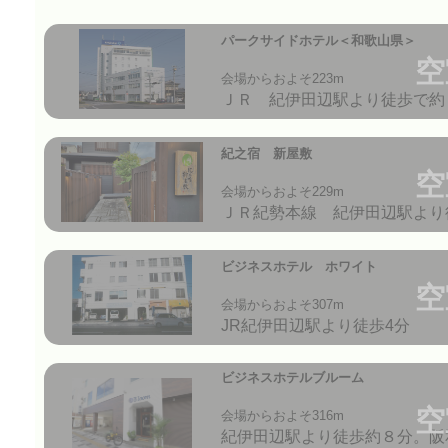
パークサイドホテル＜和歌山県＞
空
会場からおよそ223m
ＪＲ 紀伊田辺駅より徒歩で約
紀之宿 新屋敷
空
会場からおよそ229m
ＪＲ紀勢本線 紀伊田辺駅より
ビジネスホテル ホワイト
空
会場からおよそ307m
JR紀伊田辺駅より徒歩4分
ビジネスホテルブルーム
空
会場からおよそ316m
紀伊田辺駅より徒歩約８分。阪