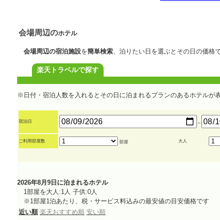
会場周辺の
ホテル
会場周辺の宿泊施設
を
簡単検索
、泊りたい日を選ぶとその日の価格
楽天トラベルで探す
※日付・宿泊人数を入れるとその日に泊まれるプランのあるホテルが
宿泊日
～
ご利用部屋数
大人
部屋
2026年8月9日に泊まれるホテル
1部屋を大人:1人 子供:0人
※1部屋1泊あたり、税・サービス料込みの最安値の目安価格です
近い順
楽天おすすめ順
安い順