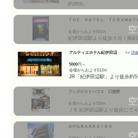
約30分。
ＴＨＥ ＨＯＴＥＬ ＴＥＲＡＭＯＴ
空
会場からおよそ501m
紀伊田辺駅より徒歩５分！南紀田
アルティエホテル紀伊田辺
>>
詳
5000
円～
会場からおよそ512m
JR「紀伊田辺駅」より徒歩約5
ブッダゲストハウス 口熊野
空
会場からおよそ559m
ＪＲ 紀伊田辺駅より徒歩にて
ホテルＮＡＮＫＡＩＲＯ
空