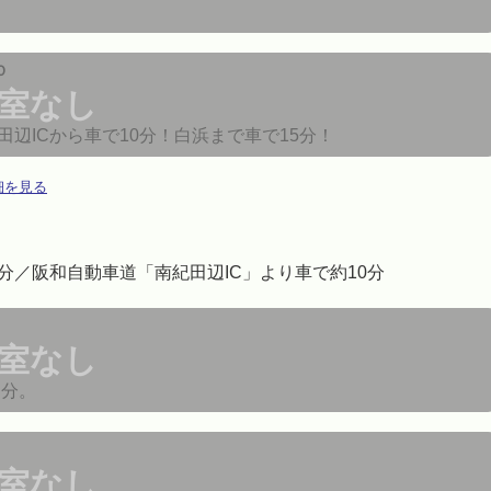
Ｏ
室なし
辺ICから車で10分！白浜まで車で15分！
細を見る
分／阪和自動車道「南紀田辺IC」より車で約10分
室なし
４分。
室なし