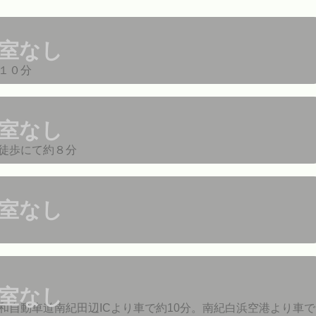
室なし
１０分
室なし
徒歩にて約８分
室なし
室なし
和自動車道南紀田辺ICより車で約10分。南紀白浜空港より車で