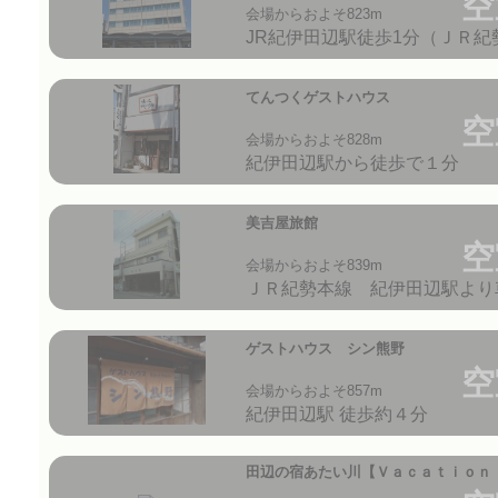
空
会場からおよそ823m
JR紀伊田辺駅徒歩1分（ＪＲ
てんつくゲストハウス
空
会場からおよそ828m
紀伊田辺駅から徒歩で１分
美吉屋旅館
空
会場からおよそ839m
ＪＲ紀勢本線 紀伊田辺駅より
ゲストハウス シン熊野
空
会場からおよそ857m
紀伊田辺駅 徒歩約４分
田辺の宿あたい川【Ｖａｃａｔｉｏｎ