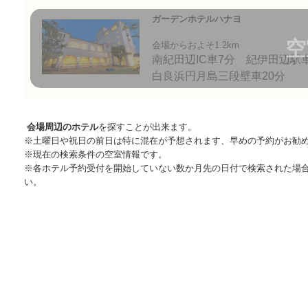
ガーデンホテルハナヨ
空
会場からおよそ1.2km
南紀田辺IC車7分 紀伊田辺駅
白良浜円月島三段壁車20分
会場周辺のホテル
を探すことが出来ます。
※土曜日や祝日の前日は特に混在が予想されます、早めの予約がお勧
※現在の検索条件の空室情報です。
※各ホテル予約受付を開始していない数か月先の日付で検索された場
い。