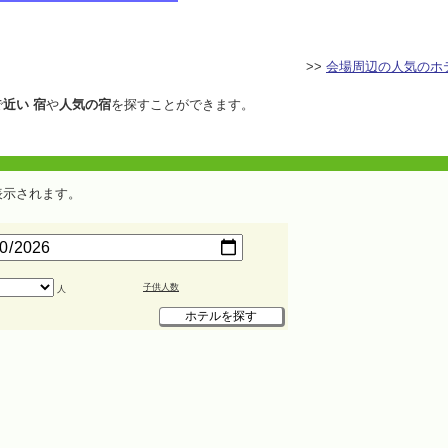
>>
会場周辺の人気のホ
で
近い 宿
や
人気の宿
を探すことができます。
表示されます。
子供人数
人