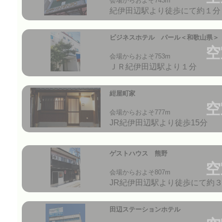
会場からおよそ743m
紀伊田辺駅より徒歩にて約１分
ビジネスホテル パール＜和歌山県＞
空
会場からおよそ753m
ＪＲ紀伊田辺駅より１分
紺屋町家
空
会場からおよそ777m
JR紀伊田辺駅より徒歩15分
ゲストハウス 熊野
空
会場からおよそ807m
JR紀伊田辺駅より徒歩にて約
田辺ステーションホテル