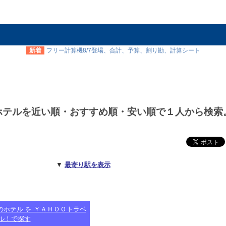
新着
フリー計算機8/7登場、合計、予算、割り勘、計算シート
ホテルを近い順・おすすめ順・安い順で１人から検索
▼
最寄り駅を表示
のホテル を ＹＡＨＯＯトラベ
ル！で探す