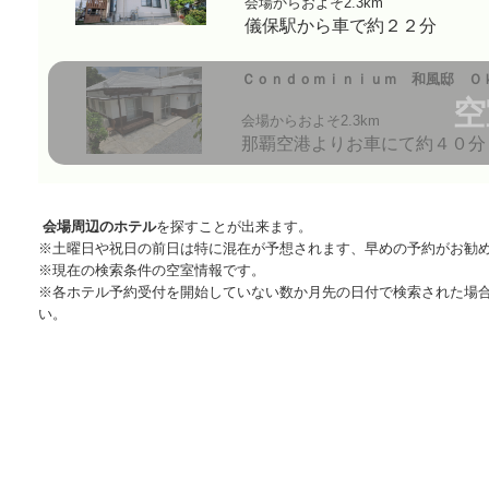
会場からおよそ2.3km
儀保駅から車で約２２分
Ｃｏｎｄｏｍｉｎｉｕｍ 和風邸 Ｏ
空
会場からおよそ2.3km
那覇空港よりお車にて約４０分
会場周辺のホテル
を探すことが出来ます。
※土曜日や祝日の前日は特に混在が予想されます、早めの予約がお勧
※現在の検索条件の空室情報です。
※各ホテル予約受付を開始していない数か月先の日付で検索された場
い。