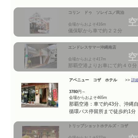
コリン ドゥ ソレイユ／民泊
空
会場からおよそ416m
儀保駅から車で約２２分
エンドレスサマー沖縄南店
空
会場からおよそ417m
那覇空港よりお車にて約４０分
アベニュー コザ ホテル
>>
詳
3780
円～
会場からおよそ465m
那覇空港：車で約43分、沖縄
循環バス停留所まで徒歩約1分
トリップショットホテルズ・コザ
会場からおよそ537m