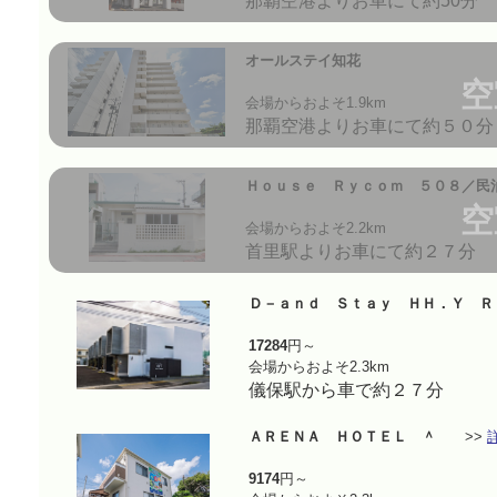
那覇空港よりお車にて約50分
オールステイ知花
空
会場からおよそ1.9km
那覇空港よりお車にて約５０分
Ｈｏｕｓｅ Ｒｙｃｏｍ ５０８／民
空
会場からおよそ2.2km
首里駅よりお車にて約２７分
Ｄ－ａｎｄ Ｓｔａｙ ＨＨ．Ｙ Ｒ
17284
円～
会場からおよそ2.3km
儀保駅から車で約２７分
ＡＲＥＮＡ ＨＯＴＥＬ ＾
>>
9174
円～