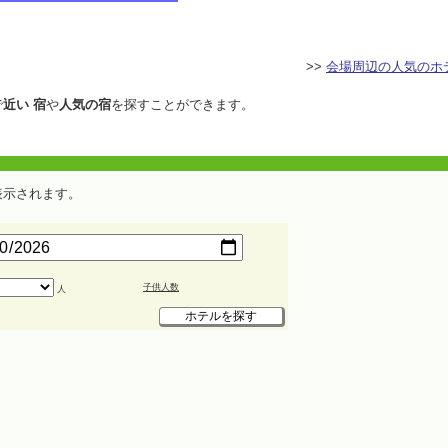
>>
会場周辺の人気のホ
で
近い 宿
や
人気の宿
を探すことができます。
表示されます。
子供人数
人