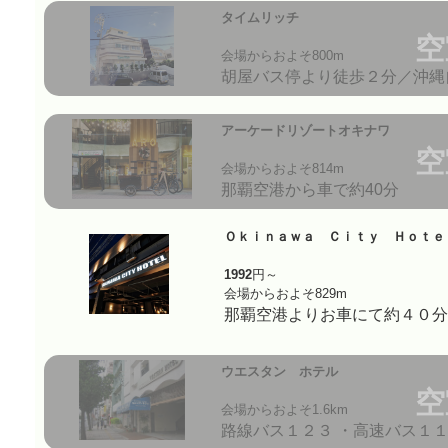
タイムリッチ
空
会場からおよそ800m
胡屋バス停より徒歩２分／沖縄
アーケードリゾートオキナワ
空
会場からおよそ814m
那覇空港から車で約40分
Ｏｋｉｎａｗａ Ｃｉｔｙ Ｈｏｔｅ
1992
円～
会場からおよそ829m
那覇空港よりお車にて約４０分
ウエスタン ホテル
空
会場からおよそ1.6km
路線バス１２３ ・高速バス１