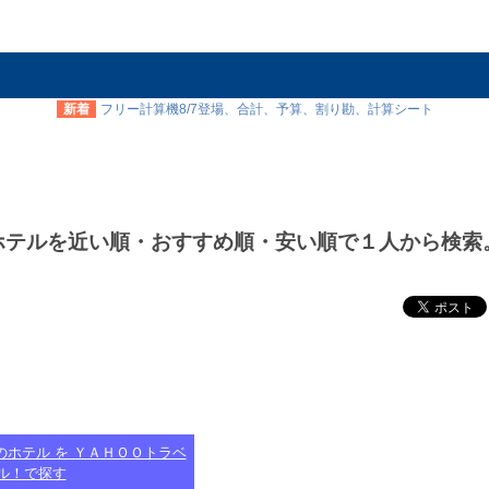
新着
フリー計算機8/7登場、合計、予算、割り勘、計算シート
ホテルを近い順・おすすめ順・安い順で１人から検索
のホテル を ＹＡＨＯＯトラベ
ル！で探す