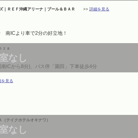
ズ｜ＲＥＦ沖縄アリーナ｜プール＆ＢＡＲ
>>
詳細を見る
 南ICより車で2分の好立地！
ｏｚａ
室なし
縄南ICから8分)、バス停「園田」下車徒歩4分
細を見る
Ａ（テイクホテルオキナワ）
室なし