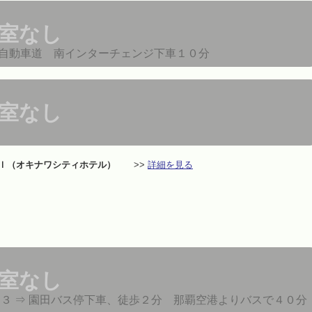
室なし
自動車道 南インターチェンジ下車１０分
室なし
ｌ（オキナワシティホテル）
>>
詳細を見る
室なし
１３ ⇒ 園田バス停下車、徒歩２分 那覇空港よりバスで４０分