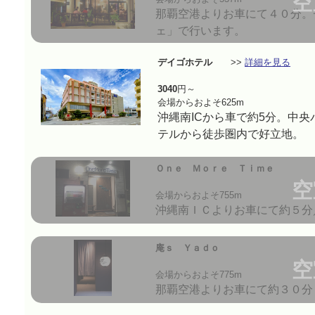
空
那覇空港よりお車にて４０分。
ェ」で行います。
デイゴホテル
>>
詳細を見る
3040
円～
会場からおよそ625m
沖縄南ICから車で約5分。中
テルから徒歩圏内で好立地。
Ｏｎｅ Ｍｏｒｅ Ｔｉｍｅ
空
会場からおよそ755m
沖縄南ＩＣよりお車にて約５分
庵ｓ Ｙａｄｏ
空
会場からおよそ775m
那覇空港よりお車にて約３０分