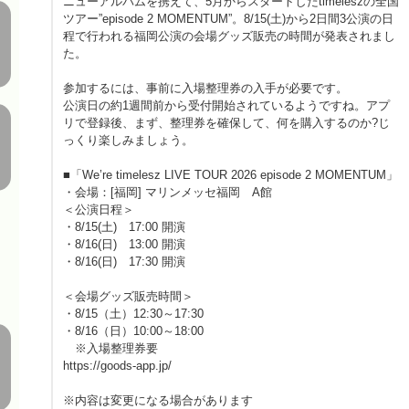
ニューアルバムを携えて、5月からスタートしたtimeleszの全国
ツアー”episode 2 MOMENTUM”。8/15(土)から2日間3公演の日
程で行われる福岡公演の会場グッズ販売の時間が発表されまし
た。
参加するには、事前に入場整理券の入手が必要です。
公演日の約1週間前から受付開始されているようですね。アプ
リで登録後、まず、整理券を確保して、何を購入するのか?じ
っくり楽しみましょう。
■「We’re timelesz LIVE TOUR 2026 episode 2 MOMENTUM」
・会場：[福岡] マリンメッセ福岡 A館
＜公演日程＞
・8/15(土) 17:00 開演
・8/16(日) 13:00 開演
・8/16(日) 17:30 開演
＜会場グッズ販売時間＞
・8/15（土）12:30～17:30
・8/16（日）10:00～18:00
※入場整理券要
https://goods-app.jp/
※内容は変更になる場合があります