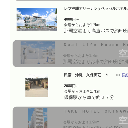
レフ沖縄アリーナｂｙベッセルホテル
4000
円～
会場からおよそ1.7km
那覇空港より高速バスで約60分
Ｄｕａｌ Ｌｉｆｅ Ｈｏｕｓｅ Ｋ
空
会場からおよそ1.7km
那覇空港よりお車で約40分(沖
民宿 沖縄 久保田荘 ＾
>>
詳
2088
円～
会場からおよそ1.7km
儀保駅から車で約２７分
ＴＡＫＥ ＨＯＴＥＬ ＯＫＩＮＡＷ
空
会場からおよそ1.9km