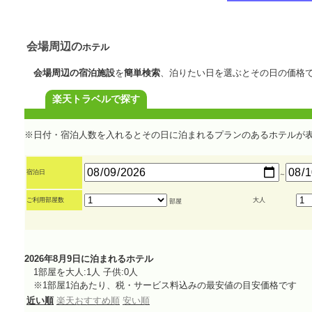
会場周辺の
ホテル
会場周辺の宿泊施設
を
簡単検索
、泊りたい日を選ぶとその日の価格
楽天トラベルで探す
※日付・宿泊人数を入れるとその日に泊まれるプランのあるホテルが
宿泊日
～
ご利用部屋数
大人
部屋
2026年8月9日に泊まれるホテル
1部屋を大人:1人 子供:0人
※1部屋1泊あたり、税・サービス料込みの最安値の目安価格です
近い順
楽天おすすめ順
安い順