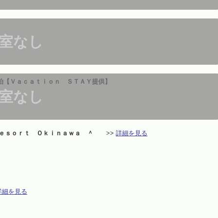
室なし
泊【Ｖａｃａｔｉｏｎ ＳＴＡＹ提供】
室なし
ｅｓｏｒｔ Ｏｋｉｎａｗａ ＾
>>
詳細を見る
詳細を見る