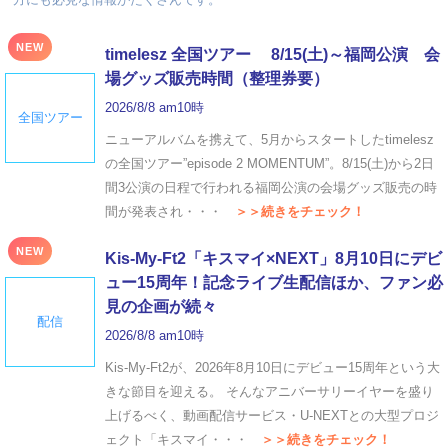
NEW
timelesz 全国ツアー 8/15(土)～福岡公演 会
場グッズ販売時間（整理券要）
2026/8/8 am10時
全国ツアー
ニューアルバムを携えて、5月からスタートしたtimelesz
の全国ツアー”episode 2 MOMENTUM”。8/15(土)から2日
間3公演の日程で行われる福岡公演の会場グッズ販売の時
間が発表され・・・
＞＞続きをチェック！
NEW
Kis-My-Ft2「キスマイ×NEXT」8月10日にデビ
ュー15周年！記念ライブ生配信ほか、ファン必
見の企画が続々
配信
2026/8/8 am10時
Kis-My-Ft2が、2026年8月10日にデビュー15周年という大
きな節目を迎える。 そんなアニバーサリーイヤーを盛り
上げるべく、動画配信サービス・U-NEXTとの大型プロジ
ェクト「キスマイ・・・
＞＞続きをチェック！