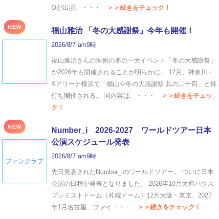
Oが出演。・・・
＞＞続きをチェック！
NEW
福山雅治 「冬の⼤感謝祭」今年も開催！
2026/8/7 am9時
福山雅治さんの恒例の冬の一大イベント「冬の⼤感謝祭」
が2026年も開催されることが明らかに。 12月、神奈川・
Kアリーナ横浜で「福山☆冬の大感謝祭 其の二十四」と銘
打ち開催される。 同内容は、・・・
＞＞続きをチェッ
ク！
NEW
Number_i 2026‐2027 ワールドツアー日本
公演スケジュール発表
2026/8/7 am9時
ファンクラブ
先日発表されたNumber_iのワールドツアー。 ついに日本
公演の日程が発表となりました。 2026年10月大和ハウス
プレミストドーム（札幌ドーム）12月大阪・東京、2027
年1月名古屋、ファイ・・・
＞＞続きをチェック！