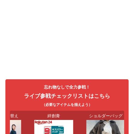
忘れ物なしで全力参戦！
ライブ参戦チェックリストはこちら
（必要なアイテムを揃えよう）
・着替え
絆創膏
ショルダーバッグ