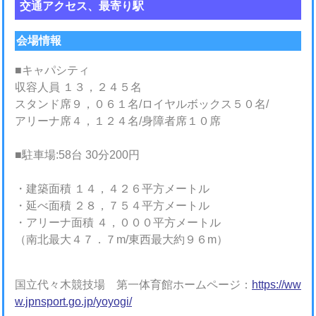
交通アクセス、最寄り駅
会場情報
■キャパシティ
収容人員 １３，２４５名
スタンド席９，０６１名/ロイヤルボックス５０名/
アリーナ席４，１２４名/身障者席１０席
■駐車場:58台 30分200円
・建築面積 １４，４２６平方メートル
・延べ面積 ２８，７５４平方メートル
・アリーナ面積 ４，０００平方メートル
（南北最大４７．７m/東西最大約９６m）
国立代々木競技場 第一体育館ホームページ：
https://ww
w.jpnsport.go.jp/yoyogi/