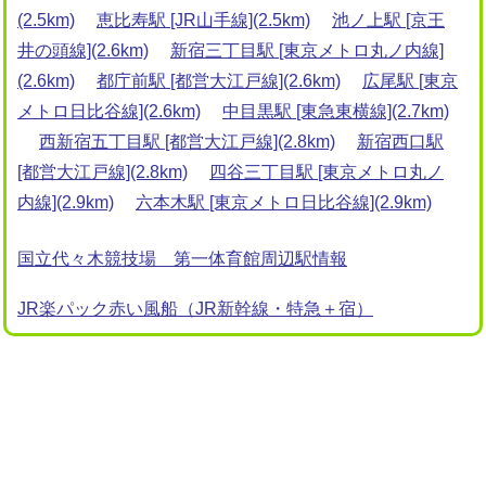
(2.5km)
恵比寿駅 [JR山手線](2.5km)
池ノ上駅 [京王
井の頭線](2.6km)
新宿三丁目駅 [東京メトロ丸ノ内線]
(2.6km)
都庁前駅 [都営大江戸線](2.6km)
広尾駅 [東京
メトロ日比谷線](2.6km)
中目黒駅 [東急東横線](2.7km)
西新宿五丁目駅 [都営大江戸線](2.8km)
新宿西口駅
[都営大江戸線](2.8km)
四谷三丁目駅 [東京メトロ丸ノ
内線](2.9km)
六本木駅 [東京メトロ日比谷線](2.9km)
国立代々木競技場 第一体育館周辺駅情報
JR楽パック赤い風船（JR新幹線・特急＋宿）