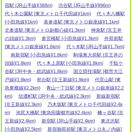
宿駅 [JR山手線](388m)
渋谷駅 [JR山手線](996m)
代々木公園駅 [東京メトロ千代田線](1km)
代々木八幡駅
[小田急線](1km)
表参道駅 [東京メトロ銀座線](1.1km)
北参道駅 [東京メトロ副都心線](1.3km)
神泉駅 [京王井
の頭線](1.3km)
参宮橋駅 [小田急線](1.3km)
外苑前駅
[東京メトロ銀座線](1.6km)
代々木駅 [JR山手線](1.7km)
南新宿駅 [小田急線](1.8km)
駒場東大前駅 [京王井の
頭線](1.8km)
代々木上原駅 [小田急線](1.8km)
千駄ケ
谷駅 [JR中央・総武線](1.8km)
国立競技場駅 [都営大江
戸線](1.9km)
初台駅 [京王新線](1.9km)
代官山駅 [東
急東横線](2.2km)
青山一丁目駅 [東京メトロ銀座線](2.2
km)
信濃町駅 [JR中央・総武線](2.3km)
新線新宿駅
[京王新線](2.3km)
乃木坂駅 [東京メトロ千代田線](2.4k
m)
池尻大橋駅 [東急田園都市線](2.4km)
幡ヶ谷駅 [京
王新線](2.4km)
新宿駅 [JR山手線](2.4km)
東北沢駅
[小田急線](2.5km)
新宿御苑前駅 [東京メトロ丸ノ内線]