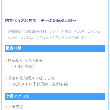
国立代々木競技場 第一体育館:会場情報
会場情報では周辺情報便利リンクで、駐車場、バス停、コインロ
ッカー、コンビニ、カフェなどがワンタップで探せます。
最寄り駅
●
原宿駅から徒歩５分
（ＪＲ山手線）
●
明治神宮前駅から徒歩５分
（東京メトロ千代田線・副都心線）
交通アクセス
●
羽田空港