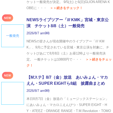
ケット一般発売が決定。 9/5(土) と6(日)GLION ARENA K
OBEに・・・
＞＞続きをチェック！
NEW
NEWSライブツアー「/// KMK」宮城・東京公
演 チケット8/8（土）一般発売
2026/8/7 am9時
一般発売
NEWSの皆さんが現在開催中のライブツアー「/// KM
K」、9月に予定されている宮城・東京公演を対象に、チ
ケットぴあにて8月8日（土）お昼12時より一般発売決
定。 一般チケットは10800円で・・・
＞＞続きをチェッ
ク！
NEW
【Mステ】8/7（金）放送 あいみょん・マカ
えん・SUPER EIGHTら8組 披露曲まとめ
2026/8/7 am9時
本日8月7日（金）放送の「ミュージックステーション」
にあいみょん・マカロニえんぴつ・SUPER EIGHT・H
Y・ATEEZ・ORANGE RANGE・T.M.Revolution・TOMO