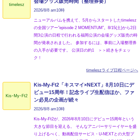
会場グッズ販売時間（整理券要）
timelesz
2026/8/8 am10時
ニューアルバムを携えて、5月からスタートしたtimelesz
の全国ツアー”episode 2 MOMENTUM”。8/15(土)から2日
間3公演の日程で行われる福岡公演の会場グッズ販売の時
間が発表されました。 参加するには、事前に入場整理券
の入手が必要です。 公演日の約1 ＞＞続きをチェッ
ク！
timeleszライブ日程ページへ
Kis-My-Ft2「キスマイ×NEXT」8月10日にデ
ビュー15周年！記念ライブ生配信ほか、ファ
KisｰMyｰFt2
ン必見の企画が続々
2026/8/8 am10時
Kis-My-Ft2が、2026年8月10日にデビュー15周年という
大きな節目を迎える。 そんなアニバーサリーイヤーを盛
り上げるべく、動画配信サービス・U-NEXTとの大型プ