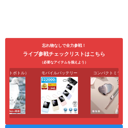
忘れ物なしで全力参戦！
ライブ参戦チェックリストはこちら
（必要なアイテムを揃えよう）
ペットボトル）
モバイルバッテリー
コンパクトミラー