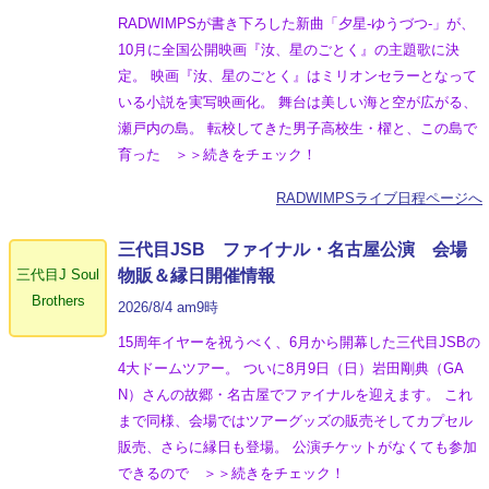
RADWIMPSが書き下ろした新曲「夕星-ゆうづつ-」が、
10月に全国公開映画『汝、星のごとく』の主題歌に決
定。 映画『汝、星のごとく』はミリオンセラーとなって
いる小説を実写映画化。 舞台は美しい海と空が広がる、
瀬戸内の島。 転校してきた男子高校生・櫂と、この島で
育った ＞＞続きをチェック！
RADWIMPSライブ日程ページへ
三代目JSB ファイナル・名古屋公演 会場
三代目J Soul
物販＆縁日開催情報
Brothers
2026/8/4 am9時
15周年イヤーを祝うべく、6月から開幕した三代目JSBの
4大ドームツアー。 ついに8月9日（日）岩田剛典（GA
N）さんの故郷・名古屋でファイナルを迎えます。 これ
まで同様、会場ではツアーグッズの販売そしてカプセル
販売、さらに縁日も登場。 公演チケットがなくても参加
できるので ＞＞続きをチェック！