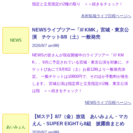
指定と立見指定の2種の取り ＞＞続きをチェック！
木村拓哉ライブ日程ページへ
NEWSライブツアー「/// KMK」宮城・東京公
演 チケット8/8（土）一般発売
NEWS
2026/8/7 am9時
NEWSの皆さんが現在開催中のライブツアー「/// KM
K」、9月に予定されている宮城・東京公演を対象に、チ
ケットぴあにて8月8日（土）お昼12時より一般発売決
定。 一般チケットは10800円で、そのほか手数料が発生
します。 宮城公演は指定席と立見指定の2種、東京公演
は指 ＞＞続きをチェック！
NEWSライブ日程ページへ
【Mステ】8/7（金）放送 あいみょん・マカ
えん・SUPER EIGHTら8組 披露曲まとめ
あいみょん
2026/8/7 am9時