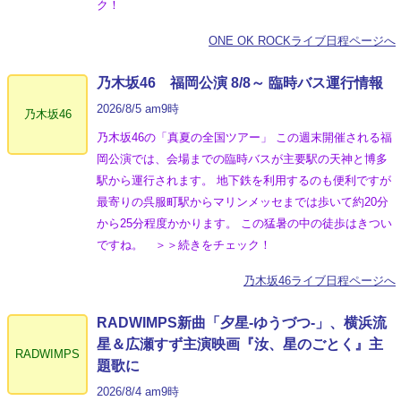
ク！
ONE OK ROCKライブ日程ページへ
乃木坂46 福岡公演 8/8～ 臨時バス運行情報
2026/8/5 am9時
乃木坂46
乃木坂46の「真夏の全国ツアー」 この週末開催される福
岡公演では、会場までの臨時バスが主要駅の天神と博多
駅から運行されます。 地下鉄を利用するのも便利ですが
最寄りの呉服町駅からマリンメッセまでは歩いて約20分
から25分程度かかります。 この猛暑の中の徒歩はきつい
ですね。 ＞＞続きをチェック！
乃木坂46ライブ日程ページへ
RADWIMPS新曲「夕星-ゆうづつ-」、横浜流
星＆広瀬すず主演映画『汝、星のごとく』主
RADWIMPS
題歌に
2026/8/4 am9時