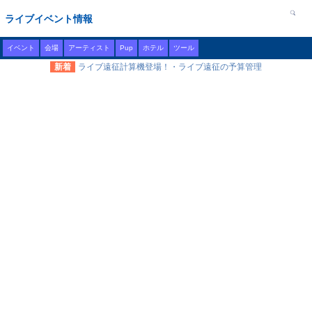
ライブイベント情報
イベント
会場
アーティスト
Pup
ホテル
ツール
新着
ライブ遠征計算機登場！・ライブ遠征の予算管理