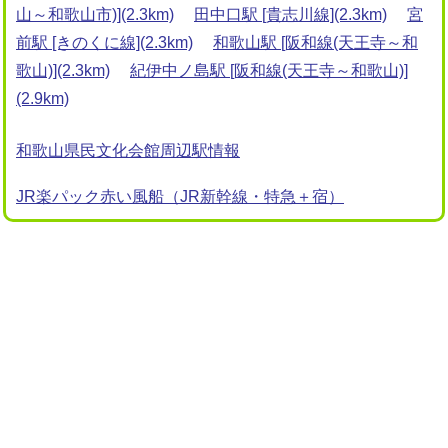
山～和歌山市)](2.3km)
田中口駅 [貴志川線](2.3km)
宮
前駅 [きのくに線](2.3km)
和歌山駅 [阪和線(天王寺～和
歌山)](2.3km)
紀伊中ノ島駅 [阪和線(天王寺～和歌山)]
(2.9km)
和歌山県民文化会館周辺駅情報
JR楽パック赤い風船（JR新幹線・特急＋宿）