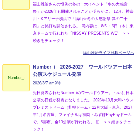
福山雅治さんの恒例の冬の一大イベント「冬の⼤感謝
祭」が2026年も開催されることが明らかに。 12月、神奈
川・Kアリーナ横浜で「福山☆冬の大感謝祭 其の二十
四」と銘打ち開催される。 同内容は、8/5 ・6日（木）東
京ドームで行われた『NISSAY PRESENTS WE’ ＞＞
続きをチェック！
福山雅治ライブ日程ページへ
Number_i 2026‐2027 ワールドツアー日本
公演スケジュール発表
Number_i
2026/8/7 am9時
先日発表されたNumber_iのワールドツアー。 ついに日本
公演の日程が発表となりました。 2026年10月大和ハウス
プレミストドーム（札幌ドーム）12月大阪・東京、2027
年1月名古屋、ファイナルは福岡・みずほPayPayドーム
で、5都市、全10公演が行われる。 初 ＞＞続きをチェ
ック！