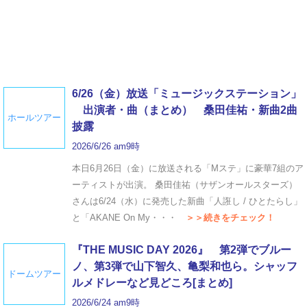
6/26（金）放送「ミュージックステーション」
出演者・曲（まとめ） 桑田佳祐・新曲2曲
ホールツアー
披露
2026/6/26 am9時
本日6月26日（金）に放送される「Mステ」に豪華7組のア
ーティストが出演。 桑田佳祐（サザンオールスターズ）
さんは6/24（水）に発売した新曲「人誑し / ひとたらし」
と「AKANE On My・・・
＞＞続きをチェック！
『THE MUSIC DAY 2026』 第2弾でブルー
ノ、第3弾で山下智久、亀梨和也ら。シャッフ
ドームツアー
ルメドレーなど見どころ[まとめ]
2026/6/24 am9時