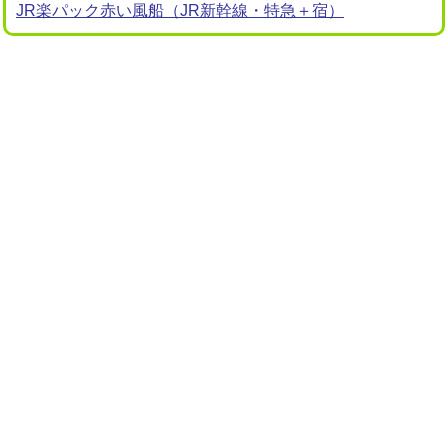
JR楽パック赤い風船（JR新幹線・特急＋宿）