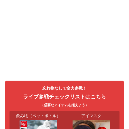
忘れ物なしで全力参戦！
ライブ参戦チェックリストはこちら
（必要なアイテムを揃えよう）
飲み物（ペットボトル）
アイマスク
ヘ