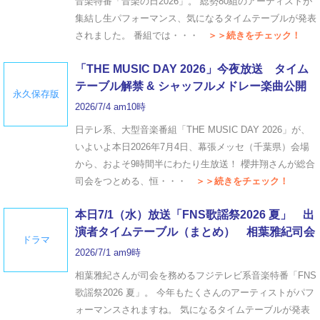
音楽特番「音楽の日2026」。 総勢80組のアーティストが
集結し生パフォーマンス、気になるタイムテーブルが発表
されました。 番組では・・・
＞＞続きをチェック！
「THE MUSIC DAY 2026」今夜放送 タイム
テーブル解禁 & シャッフルメドレー楽曲公開
永久保存版
2026/7/4 am10時
日テレ系、大型音楽番組「THE MUSIC DAY 2026」が、
いよいよ本日2026年7月4日、幕張メッセ（千葉県）会場
から、およそ9時間半にわたり生放送！ 櫻井翔さんが総合
司会をつとめる、恒・・・
＞＞続きをチェック！
本日7/1（水）放送「FNS歌謡祭2026 夏」 出
演者タイムテーブル（まとめ） 相葉雅紀司会
ドラマ
2026/7/1 am9時
相葉雅紀さんが司会を務めるフジテレビ系音楽特番「FNS
歌謡祭2026 夏」。 今年もたくさんのアーティストがパフ
ォーマンスされますね。 気になるタイムテーブルが発表