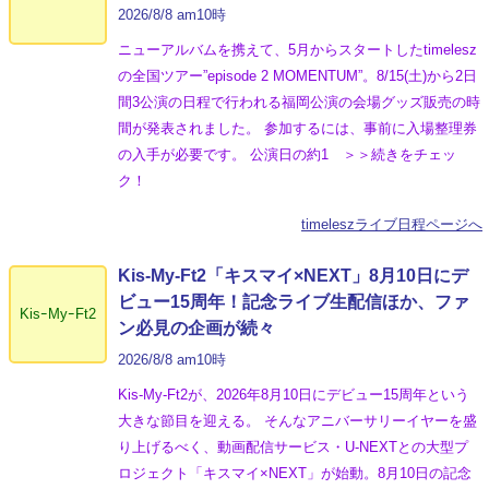
2026/8/8 am10時
ニューアルバムを携えて、5月からスタートしたtimelesz
の全国ツアー”episode 2 MOMENTUM”。8/15(土)から2日
間3公演の日程で行われる福岡公演の会場グッズ販売の時
間が発表されました。 参加するには、事前に入場整理券
の入手が必要です。 公演日の約1 ＞＞続きをチェッ
ク！
timeleszライブ日程ページへ
Kis-My-Ft2「キスマイ×NEXT」8月10日にデ
ビュー15周年！記念ライブ生配信ほか、ファ
KisｰMyｰFt2
ン必見の企画が続々
2026/8/8 am10時
Kis-My-Ft2が、2026年8月10日にデビュー15周年という
大きな節目を迎える。 そんなアニバーサリーイヤーを盛
り上げるべく、動画配信サービス・U-NEXTとの大型プ
ロジェクト「キスマイ×NEXT」が始動。8月10日の記念