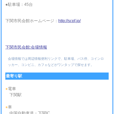
●駐車場：45台
下関市民会館ホームページ：
http://scpf.jp/
下関市民会館:会場情報
会場情報では周辺情報便利リンクで、駐車場、バス停、コインロ
ッカー、コンビニ、カフェなどがワンタップで探せます。
最寄り駅
●
電車
下関駅
●
車
中国自動車道・下関IC