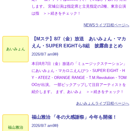
します。 宮城公演は指定席と立見指定の2種、東京公演
は指 ＞＞続きをチェック！
NEWSライブ日程ページへ
【Mステ】8/7（金）放送 あいみょん・マカ
えん・SUPER EIGHTら8組 披露曲まとめ
あいみょん
2026/8/7 am9時
本日8月7日（金）放送の「ミュージックステーション」
にあいみょん・マカロニえんぴつ・SUPER EIGHT・H
Y・ATEEZ・ORANGE RANGE・T.M.Revolution・TOM
OOが出演。 一部ピックアップして注目アーティストを
紹介します。 まず、あいみょ ＞＞続きをチェック！
あいみょんライブ日程ページへ
福山雅治 「冬の⼤感謝祭」今年も開催！
2026/8/7 am9時
福山雅治