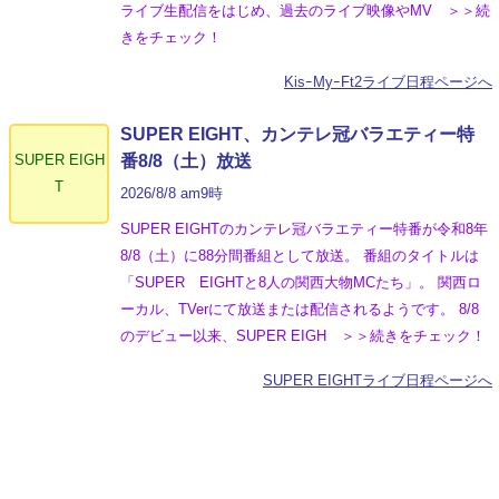
ライブ生配信をはじめ、過去のライブ映像やMV ＞＞続
きをチェック！
KisｰMyｰFt2ライブ日程ページへ
SUPER EIGHT、カンテレ冠バラエティー特
SUPER EIGH
番8/8（土）放送
T
2026/8/8 am9時
SUPER EIGHTのカンテレ冠バラエティー特番が令和8年
8/8（土）に88分間番組として放送。 番組のタイトルは
「SUPER EIGHTと8人の関西大物MCたち」。 関西ロ
ーカル、TVerにて放送または配信されるようです。 8/8
のデビュー以来、SUPER EIGH ＞＞続きをチェック！
SUPER EIGHTライブ日程ページへ