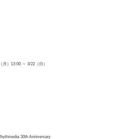
）13:00 ～ 3/22（日）
hmedia 30th Anniversary