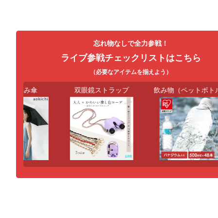
忘れ物なしで全力参戦！
ライブ参戦チェックリストはこちら
（必要なアイテムを揃えよう）
りたたみ傘
双眼鏡ストラップ
飲み物（ペットボトル