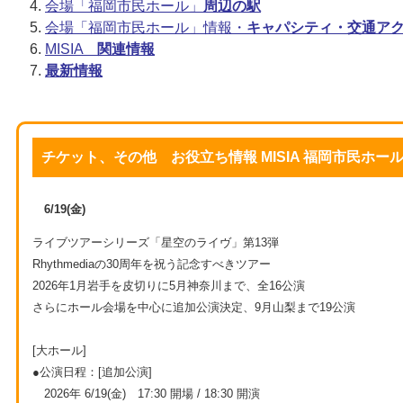
会場「福岡市民ホール」
周辺の駅
会場「福岡市民ホール」情報・
キャパシティ・交通ア
MISIA
関連情報
最新情報
チケット、その他 お役立ち情報 MISIA 福岡市民ホー
6/19(金)
ライブツアーシリーズ「星空のライヴ」第13弾
Rhythmediaの30周年を祝う記念すべきツアー
2026年1月岩手を皮切りに5月神奈川まで、全16公演
さらにホール会場を中心に追加公演決定、9月山梨まで19公演
[大ホール]
●公演日程：[追加公演]
2026年 6/19(金) 17:30 開場 / 18:30 開演