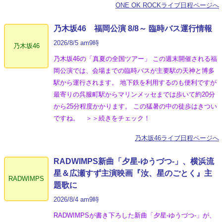
ONE OK ROCKライブ日程ページへ
乃木坂46 福岡公演 8/8～ 臨時バス運行情報
2026/8/5 am9時
乃木坂46
乃木坂46の「真夏の全国ツアー」 この週末開催される福
岡公演では、会場までの臨時バスが主要駅の天神と博多
駅から運行されます。 地下鉄を利用するのも便利ですが
最寄りの呉服町駅からマリンメッセまでは歩いて約20分
から25分程度かかります。 この猛暑の中の徒歩はきつい
ですね。 ＞＞続きをチェック！
乃木坂46ライブ日程ページへ
RADWIMPS新曲「夕星-ゆうづつ-」、横浜流
星＆広瀬すず主演映画『汝、星のごとく』主
RADWIMPS
題歌に
2026/8/4 am9時
RADWIMPSが書き下ろした新曲「夕星-ゆうづつ-」が、