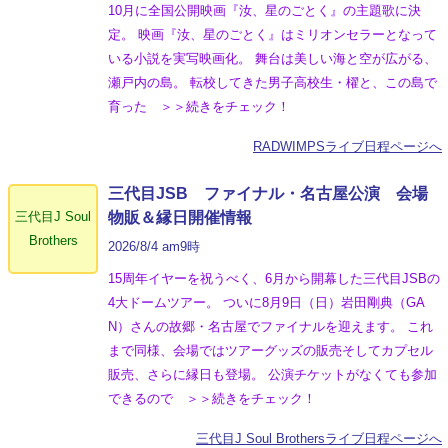
10月に全国公開映画『汝、星のごとく』の主題歌に決
定。 映画『汝、星のごとく』はミリオンセラーとなって
いる小説を実写映画化。 舞台は美しい海と空が広がる、
瀬戸内の島。 転校してきた男子高校生・櫂と、この島で
育った ＞＞続きをチェック！
RADWIMPSライブ日程ページへ
三代目JSB ファイナル・名古屋公演 会場
三代目J Soul
物販＆縁日開催情報
Brothers
2026/8/4 am9時
15周年イヤーを祝うべく、6月から開幕した三代目JSBの
4大ドームツアー。 ついに8月9日（日）岩田剛典（GA
N）さんの故郷・名古屋でファイナルを迎えます。 これ
まで同様、会場ではツアーグッズの販売そしてカプセル
販売、さらに縁日も登場。 公演チケットがなくても参加
できるので ＞＞続きをチェック！
三代目J Soul Brothersライブ日程ページへ