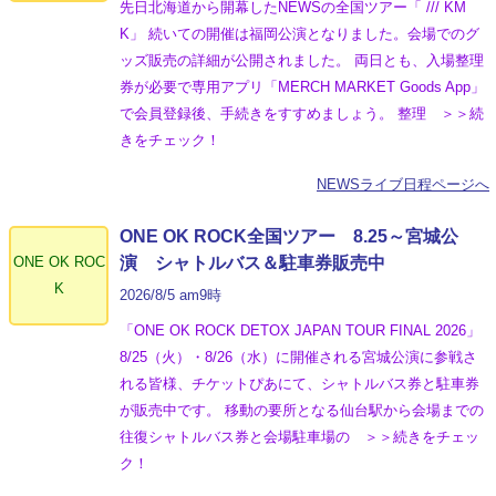
先日北海道から開幕したNEWSの全国ツアー「 /// KM
K」 続いての開催は福岡公演となりました。会場でのグ
ッズ販売の詳細が公開されました。 両日とも、入場整理
券が必要で専用アプリ「MERCH MARKET Goods App」
で会員登録後、手続きをすすめましょう。 整理 ＞＞続
きをチェック！
NEWSライブ日程ページへ
ONE OK ROCK全国ツアー 8.25～宮城公
ONE OK ROC
演 シャトルバス＆駐車券販売中
K
2026/8/5 am9時
「ONE OK ROCK DETOX JAPAN TOUR FINAL 2026」
8/25（火）・8/26（水）に開催される宮城公演に参戦さ
れる皆様、チケットぴあにて、シャトルバス券と駐車券
が販売中です。 移動の要所となる仙台駅から会場までの
往復シャトルバス券と会場駐車場の ＞＞続きをチェッ
ク！