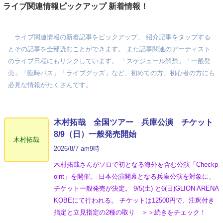
ライブ関連情報ピックアップ 新着情報！
ライブ関連情報の新着記事をピックアップ、 紹介記事をタップする
とその記事を全部読むことができます。 また記事関連のアーティスト
のライブ日程にもリンクしています。 「スケジュール解禁」「一般発
売」「臨時バス」「ライブグッズ」など、初めての方、初心者の方にも
必見な情報がたくさんです。
木村拓哉 全国ツアー 兵庫公演 チケット
8/9（日）一般発売開始
木村拓哉
2026/8/7 am9時
木村拓哉さんがソロで初となる海外を含む公演「Checkp
oint」を開催。 日本公演開幕となる兵庫公演を対象に、
チケット一般発売が決定。 9/5(土) と6(日)GLION ARENA
KOBEにて行われる。 チケットは12500円で、注釈付き
指定と立見指定の2種の取り ＞＞続きをチェック！