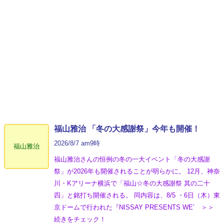
福山雅治 「冬の⼤感謝祭」今年も開催！
2026/8/7 am9時
福山雅治
福山雅治さんの恒例の冬の一大イベント「冬の⼤感謝
祭」が2026年も開催されることが明らかに。 12月、神奈
川・Kアリーナ横浜で「福山☆冬の大感謝祭 其の二十
四」と銘打ち開催される。 同内容は、8/5 ・6日（木）東
京ドームで行われた『NISSAY PRESENTS WE’ ＞＞
続きをチェック！