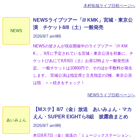
木村拓哉ライブ日程ページへ
NEWSライブツアー「/// KMK」宮城・東京公
演 チケット8/8（土）一般発売
NEWS
2026/8/7 am9時
NEWSの皆さんが現在開催中のライブツアー「/// KM
K」、9月に予定されている宮城・東京公演を対象に、チ
ケットぴあにて8月8日（土）お昼12時より一般発売決
定。 一般チケットは10800円で、そのほか手数料が発生
します。 宮城公演は指定席と立見指定の2種、東京公演
は指 ＞＞続きをチェック！
NEWSライブ日程ページへ
【Mステ】8/7（金）放送 あいみょん・マカ
えん・SUPER EIGHTら8組 披露曲まとめ
あいみょん
2026/8/7 am9時
本日8月7日（金）放送の「ミュージックステーション」