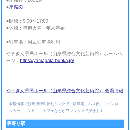
●座席数：2001席
●
座席図
●開館：9:00〜17:00
●休館：毎週火曜・年末年始
●駐車場：周辺駐車場利用
やまぎん県民ホール（山形県総合文化芸術館）ホームペ
ージ：
https://yamagata-bunka.jp/
やまぎん県民ホール（山形県総合文化芸術館）:会場情報
会場情報では周辺情報便利リンクで、駐車場、バス停、コインロ
ッカー、コンビニ、カフェなどがワンタップで探せます。
最寄り駅