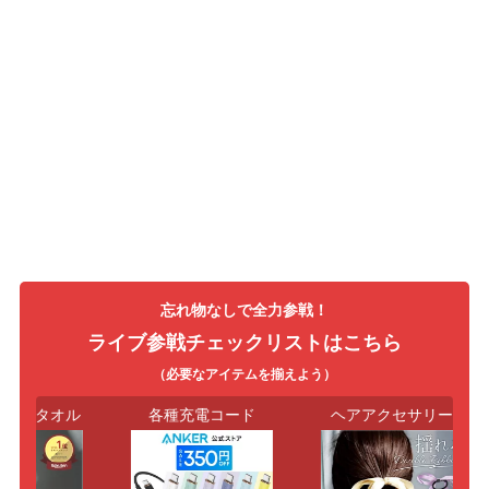
忘れ物なしで全力参戦！
ライブ参戦チェックリストはこちら
（必要なアイテムを揃えよう）
ト・タオル
各種充電コード
ヘアアクセサリー