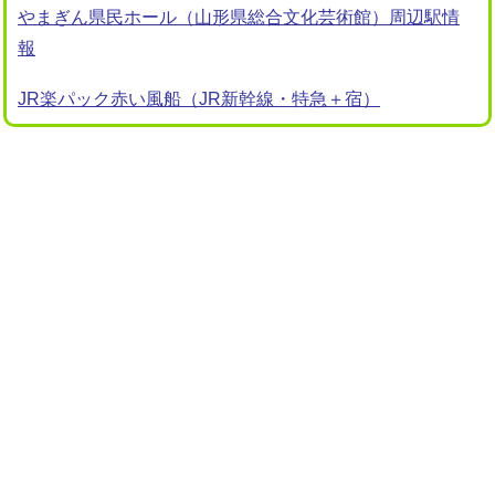
やまぎん県民ホール（山形県総合文化芸術館）周辺駅情
報
JR楽パック赤い風船（JR新幹線・特急＋宿）