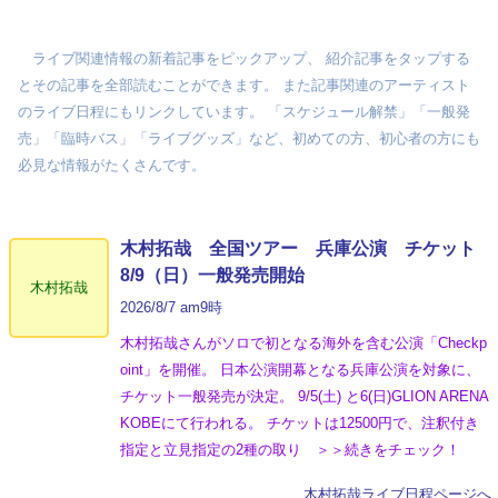
ライブ関連情報の新着記事をピックアップ、 紹介記事をタップする
とその記事を全部読むことができます。 また記事関連のアーティスト
のライブ日程にもリンクしています。 「スケジュール解禁」「一般発
売」「臨時バス」「ライブグッズ」など、初めての方、初心者の方にも
必見な情報がたくさんです。
木村拓哉 全国ツアー 兵庫公演 チケット
8/9（日）一般発売開始
木村拓哉
2026/8/7 am9時
木村拓哉さんがソロで初となる海外を含む公演「Checkp
oint」を開催。 日本公演開幕となる兵庫公演を対象に、
チケット一般発売が決定。 9/5(土) と6(日)GLION ARENA
KOBEにて行われる。 チケットは12500円で、注釈付き
指定と立見指定の2種の取り ＞＞続きをチェック！
木村拓哉ライブ日程ページへ