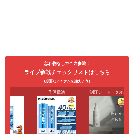
忘れ物なしで全力参戦！
ライブ参戦チェックリストはこちら
（必要なアイテムを揃えよう）
目薬
予備電池
制汗シート・タオル