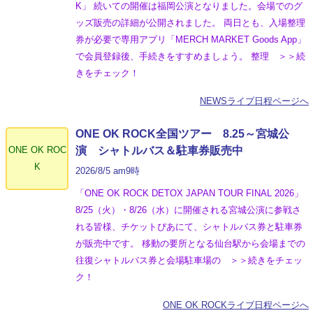
K」 続いての開催は福岡公演となりました。会場でのグ
ッズ販売の詳細が公開されました。 両日とも、入場整理
券が必要で専用アプリ「MERCH MARKET Goods App」
で会員登録後、手続きをすすめましょう。 整理 ＞＞続
きをチェック！
NEWSライブ日程ページへ
ONE OK ROCK全国ツアー 8.25～宮城公
ONE OK ROC
演 シャトルバス＆駐車券販売中
K
2026/8/5 am9時
「ONE OK ROCK DETOX JAPAN TOUR FINAL 2026」
8/25（火）・8/26（水）に開催される宮城公演に参戦さ
れる皆様、チケットぴあにて、シャトルバス券と駐車券
が販売中です。 移動の要所となる仙台駅から会場までの
往復シャトルバス券と会場駐車場の ＞＞続きをチェッ
ク！
ONE OK ROCKライブ日程ページへ