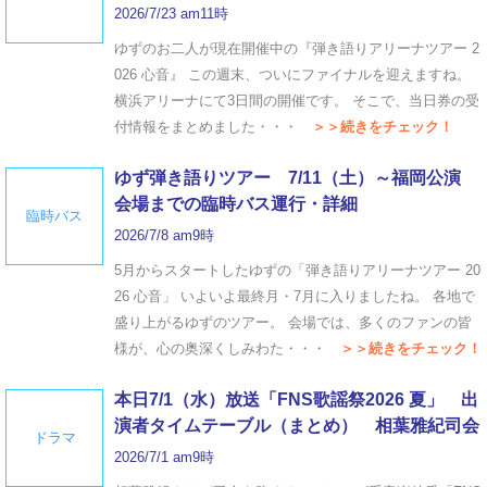
2026/7/23 am11時
ゆずのお二人が現在開催中の『弾き語りアリーナツアー 2
026 心音』 この週末、ついにファイナルを迎えますね。
横浜アリーナにて3日間の開催です。 そこで、当日券の受
付情報をまとめました・・・
＞＞続きをチェック！
ゆず弾き語りツアー 7/11（土）～福岡公演
会場までの臨時バス運行・詳細
臨時バス
2026/7/8 am9時
5月からスタートしたゆずの「弾き語りアリーナツアー 20
26 心音」 いよいよ最終月・7月に入りましたね。 各地で
盛り上がるゆずのツアー。 会場では、多くのファンの皆
様が、心の奥深くしみわた・・・
＞＞続きをチェック！
本日7/1（水）放送「FNS歌謡祭2026 夏」 出
演者タイムテーブル（まとめ） 相葉雅紀司会
ドラマ
2026/7/1 am9時