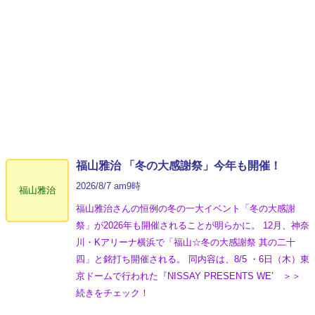
福山雅治 「冬の⼤感謝祭」今年も開催！
2026/8/7 am9時
福山雅治
福山雅治さんの恒例の冬の一大イベント「冬の⼤感謝
祭」が2026年も開催されることが明らかに。 12月、神奈
川・Kアリーナ横浜で「福山☆冬の大感謝祭 其の二十
四」と銘打ち開催される。 同内容は、8/5 ・6日（木）東
京ドームで行われた『NISSAY PRESENTS WE’ ＞＞
続きをチェック！