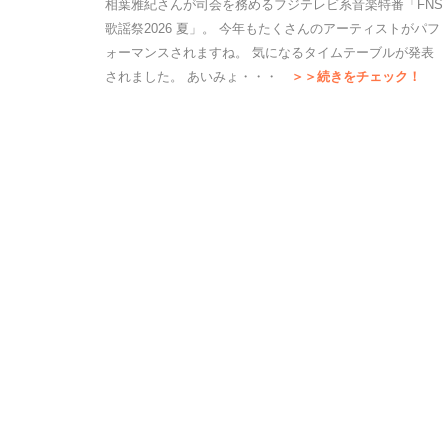
相葉雅紀さんが司会を務めるフジテレビ系音楽特番「FNS
歌謡祭2026 夏」。 今年もたくさんのアーティストがパフ
ォーマンスされますね。 気になるタイムテーブルが発表
されました。 あいみょ・・・
＞＞続きをチェック！