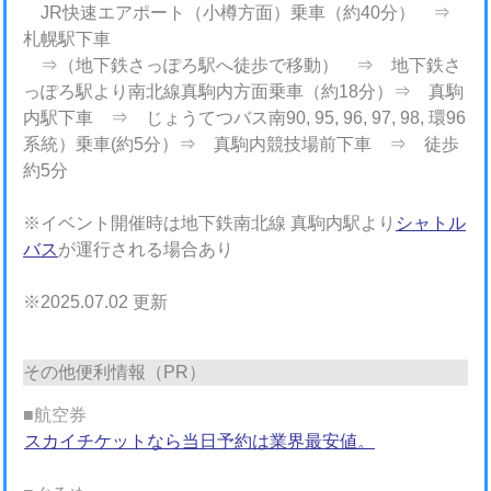
JR快速エアポート（小樽方面）乗車（約40分） ⇒
札幌駅下車
⇒（地下鉄さっぽろ駅へ徒歩で移動） ⇒ 地下鉄さ
っぽろ駅より南北線真駒内方面乗車（約18分）⇒ 真駒
内駅下車 ⇒ じょうてつバス南90, 95, 96, 97, 98, 環96
系統）乗車(約5分）⇒ 真駒内競技場前下車 ⇒ 徒歩
約5分
※イベント開催時は地下鉄南北線 真駒内駅より
シャトル
バス
が運行される場合あり
※2025.07.02 更新
その他便利情報（PR）
■航空券
スカイチケットなら当日予約は業界最安値。