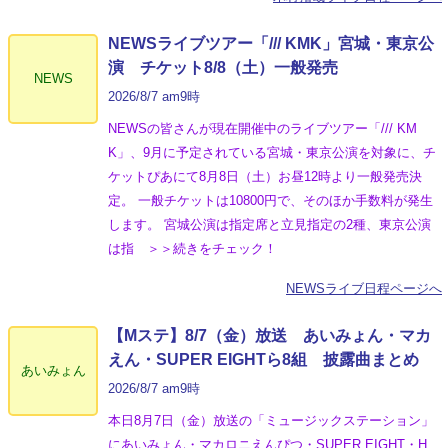
NEWSライブツアー「/// KMK」宮城・東京公
演 チケット8/8（土）一般発売
NEWS
2026/8/7 am9時
NEWSの皆さんが現在開催中のライブツアー「/// KM
K」、9月に予定されている宮城・東京公演を対象に、チ
ケットぴあにて8月8日（土）お昼12時より一般発売決
定。 一般チケットは10800円で、そのほか手数料が発生
します。 宮城公演は指定席と立見指定の2種、東京公演
は指 ＞＞続きをチェック！
NEWSライブ日程ページへ
【Mステ】8/7（金）放送 あいみょん・マカ
えん・SUPER EIGHTら8組 披露曲まとめ
あいみょん
2026/8/7 am9時
本日8月7日（金）放送の「ミュージックステーション」
にあいみょん・マカロニえんぴつ・SUPER EIGHT・H