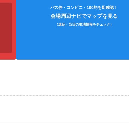
ハンディファン
目薬
カ
バス停・コンビニ・100均を即確認！
会場周辺ナビでマップを見る
（遠征・当日の現地情報をチェック）