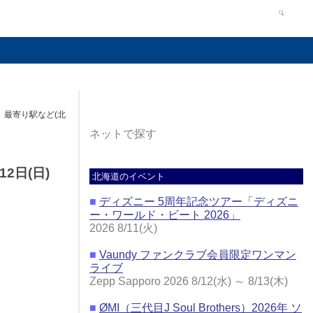
、最寄り駅など(北
ネットで探す
2日(日)
北海道のイベント
■
ディズニー 5周年記念ツアー「ディズニ
ー・ワールド・ビート 2026」
2026 8/11(火)
■
Vaundy ファンクラブ会員限定ワンマン
ライブ
Zepp Sapporo 2026 8/12(水) ～ 8/13(木)
■
ØMI（三代目J Soul Brothers）2026年 ソ