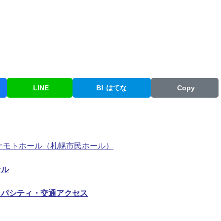
LINE
B!
はてな
Copy
ナモトホール（札幌市民ホール）
テル
ャパシティ・交通アクセス