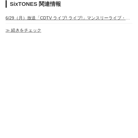
SixTONES 関連情報
6/29（月）放送「CDTV ライブ! ライブ!」マンスリーライブ・SixTONES 出演者歌唱曲まとめ
≫ 続きをチェック