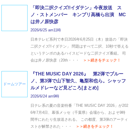
「即決二択クイズ!!イダテン」今夜放送 ス
ノ・ストメンバー キンプリ高橋ら出演 MC
は井ノ原快彦
2026/6/25 am11時
日本テレビ系列で本日2026年6月25日（木）放送の「即決
二択クイズ!!イダテン」 問題はすべて二択、10秒で答える
というテンポのあるハイスピードな二択クイズ番組。 司
会は井ノ原快彦（20th・・・
＞＞続きをチェック！
『THE MUSIC DAY 2026』 第2弾でブルー
ノ、第3弾で山下智久、亀梨和也ら。シャッフ
ドームツアー
ルメドレーなど見どころ[まとめ]
2026/6/24 am9時
日テレ系の夏の音楽特番「THE MUSIC DAY 2026」が202
6年7月4日、幕張メッセ（千葉県）会場から、およそ9時
間半にわたり生放送される。 この都度、第3弾のアーティ
ストが解禁された・・・
＞＞続きをチェック！