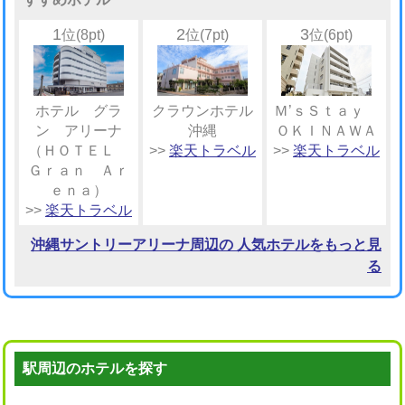
1
2
3
位(8pt)
位(7pt)
位(6pt)
ホテル グラ
クラウンホテル
Ｍ’ｓＳｔａｙ
ン アリーナ
沖縄
ＯＫＩＮＡＷＡ
（ＨＯＴＥＬ
>>
楽天トラベル
>>
楽天トラベル
Ｇｒａｎ Ａｒ
ｅｎａ）
>>
楽天トラベル
沖縄サントリーアリーナ周辺の 人気ホテルをもっと見
る
駅周辺のホテルを探す