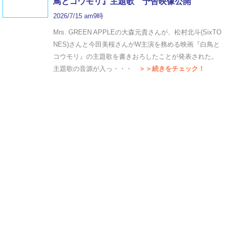
鳥とコウモリ』主題歌 予告映像公開
2026/7/15 am9時
Mrs. GREEN APPLEの大森元貴さんが、松村北斗(SixTO
NES)さんと今田美桜さんがW主演を務める映画『白鳥と
コウモリ』の主題歌を書きおろしたことが発表された。
主題歌の音源が入っ・・・
＞＞続きをチェック！