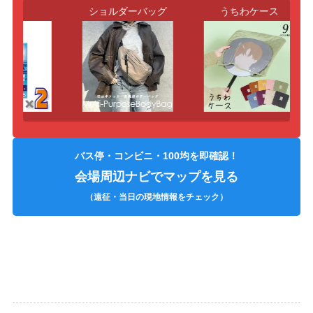
薬
ショルダーバッグ
うちわケース
バス停・コンビニ・100均を即確認！
会場周辺ナビでマップを見る
（遠征・当日の現地情報をチェック）