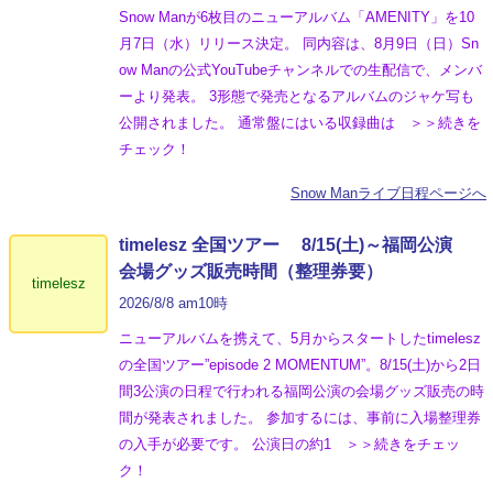
Snow Manが6枚目のニューアルバム「AMENITY」を10
月7日（水）リリース決定。 同内容は、8月9日（日）Sn
ow Manの公式YouTubeチャンネルでの生配信で、メンバ
ーより発表。 3形態で発売となるアルバムのジャケ写も
公開されました。 通常盤にはいる収録曲は ＞＞続きを
チェック！
Snow Manライブ日程ページへ
timelesz 全国ツアー 8/15(土)～福岡公演
会場グッズ販売時間（整理券要）
timelesz
2026/8/8 am10時
ニューアルバムを携えて、5月からスタートしたtimelesz
の全国ツアー”episode 2 MOMENTUM”。8/15(土)から2日
間3公演の日程で行われる福岡公演の会場グッズ販売の時
間が発表されました。 参加するには、事前に入場整理券
の入手が必要です。 公演日の約1 ＞＞続きをチェッ
ク！