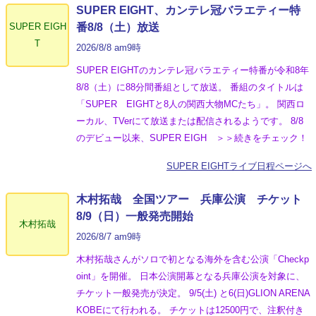
SUPER EIGHT、カンテレ冠バラエティー特
SUPER EIGH
番8/8（土）放送
T
2026/8/8 am9時
SUPER EIGHTのカンテレ冠バラエティー特番が令和8年
8/8（土）に88分間番組として放送。 番組のタイトルは
「SUPER EIGHTと8人の関西大物MCたち」。 関西ロ
ーカル、TVerにて放送または配信されるようです。 8/8
のデビュー以来、SUPER EIGH ＞＞続きをチェック！
SUPER EIGHTライブ日程ページへ
木村拓哉 全国ツアー 兵庫公演 チケット
8/9（日）一般発売開始
木村拓哉
2026/8/7 am9時
木村拓哉さんがソロで初となる海外を含む公演「Checkp
oint」を開催。 日本公演開幕となる兵庫公演を対象に、
チケット一般発売が決定。 9/5(土) と6(日)GLION ARENA
KOBEにて行われる。 チケットは12500円で、注釈付き