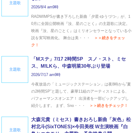
主題歌
2026/8/4 am9時
RADWIMPSが書き下ろした新曲「夕星-ゆうづつ-」が、1
0月に全国公開映画『汝、星のごとく』の主題歌に決定。
映画『汝、星のごとく』はミリオンセラーとなっている小
説を実写映画化。 舞台は美・・・
＞＞続きをチェッ
ク！
「Mステ」7/17 2時間SP スノ・スト、ミセ
ス、M!LKら、中森明菜30年ぶり登場
主題歌
2026/7/17 am9時
今夜放送の「ミュージックステーション」は夜8時から”夏
の2時間SP”と題して、豪華11組のアーティストによる、
パフォーマンスオンエア！ 出演者を一部ピックアップし
紹介します。 まず、Sno・・・
＞＞続きをチェック！
大森元貴（ミセス）書きおろし新曲「灰色」松
村北斗(SixTONES)×今田美桜 W主演映画『白
主題歌