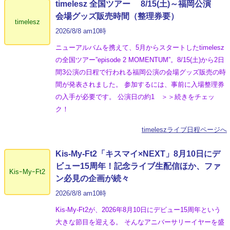
timelesz 全国ツアー 8/15(土)～福岡公演
会場グッズ販売時間（整理券要）
timelesz
2026/8/8 am10時
ニューアルバムを携えて、5月からスタートしたtimelesz
の全国ツアー”episode 2 MOMENTUM”。8/15(土)から2日
間3公演の日程で行われる福岡公演の会場グッズ販売の時
間が発表されました。 参加するには、事前に入場整理券
の入手が必要です。 公演日の約1 ＞＞続きをチェッ
ク！
timeleszライブ日程ページへ
Kis-My-Ft2「キスマイ×NEXT」8月10日にデ
ビュー15周年！記念ライブ生配信ほか、ファ
KisｰMyｰFt2
ン必見の企画が続々
2026/8/8 am10時
Kis-My-Ft2が、2026年8月10日にデビュー15周年という
大きな節目を迎える。 そんなアニバーサリーイヤーを盛