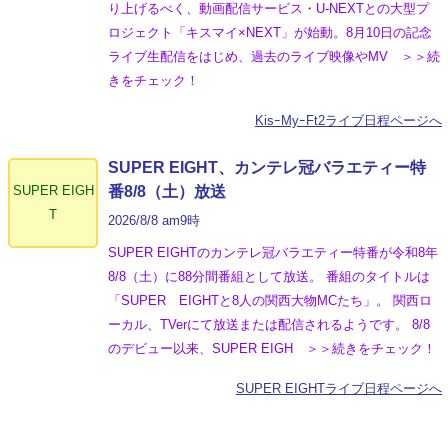
り上げるべく、動画配信サービス・U-NEXTとの大型プ
ロジェクト「キスマイ×NEXT」が始動。8月10日の記念
ライブ生配信をはじめ、過去のライブ映像やMV ＞＞続
きをチェック！
KisｰMyｰFt2ライブ日程ページへ
SUPER EIGHT、カンテレ冠バラエティー特
SUPER EIGH
番8/8（土）放送
T
2026/8/8 am9時
SUPER EIGHTのカンテレ冠バラエティー特番が令和8年
8/8（土）に88分間番組として放送。 番組のタイトルは
「SUPER EIGHTと8人の関西大物MCたち」。 関西ロ
ーカル、TVerにて放送または配信されるようです。 8/8
のデビュー以来、SUPER EIGH ＞＞続きをチェック！
SUPER EIGHTライブ日程ページへ