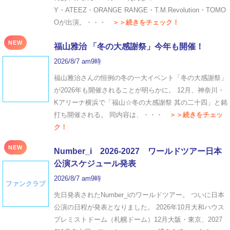
Y・ATEEZ・ORANGE RANGE・T.M.Revolution・TOMO
Oが出演。・・・
＞＞続きをチェック！
NEW
福山雅治 「冬の⼤感謝祭」今年も開催！
2026/8/7 am9時
福山雅治さんの恒例の冬の一大イベント「冬の⼤感謝祭」
が2026年も開催されることが明らかに。 12月、神奈川・
Kアリーナ横浜で「福山☆冬の大感謝祭 其の二十四」と銘
打ち開催される。 同内容は、・・・
＞＞続きをチェッ
ク！
NEW
Number_i 2026‐2027 ワールドツアー日本
公演スケジュール発表
2026/8/7 am9時
ファンクラブ
先日発表されたNumber_iのワールドツアー。 ついに日本
公演の日程が発表となりました。 2026年10月大和ハウス
プレミストドーム（札幌ドーム）12月大阪・東京、2027