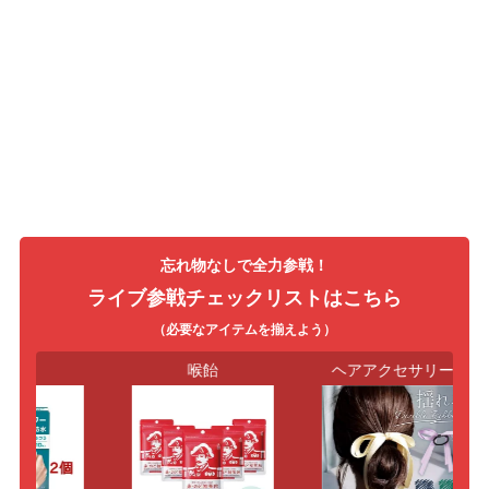
忘れ物なしで全力参戦！
ライブ参戦チェックリストはこちら
（必要なアイテムを揃えよう）
創膏
喉飴
ヘアアクセサリー