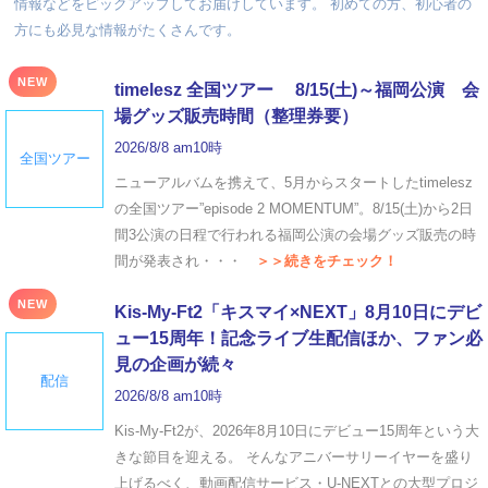
情報などをピックアップしてお届けしています。 初めての方、初心者の
方にも必見な情報がたくさんです。
NEW
timelesz 全国ツアー 8/15(土)～福岡公演 会
場グッズ販売時間（整理券要）
2026/8/8 am10時
全国ツアー
ニューアルバムを携えて、5月からスタートしたtimelesz
の全国ツアー”episode 2 MOMENTUM”。8/15(土)から2日
間3公演の日程で行われる福岡公演の会場グッズ販売の時
間が発表され・・・
＞＞続きをチェック！
NEW
Kis-My-Ft2「キスマイ×NEXT」8月10日にデビ
ュー15周年！記念ライブ生配信ほか、ファン必
見の企画が続々
配信
2026/8/8 am10時
Kis-My-Ft2が、2026年8月10日にデビュー15周年という大
きな節目を迎える。 そんなアニバーサリーイヤーを盛り
上げるべく、動画配信サービス・U-NEXTとの大型プロジ