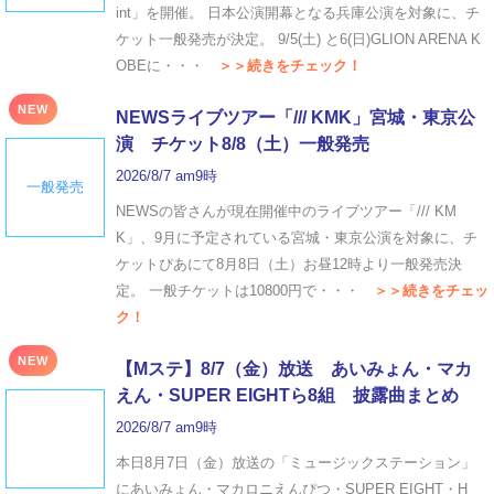
int」を開催。 日本公演開幕となる兵庫公演を対象に、チ
ケット一般発売が決定。 9/5(土) と6(日)GLION ARENA K
OBEに・・・
＞＞続きをチェック！
NEW
NEWSライブツアー「/// KMK」宮城・東京公
演 チケット8/8（土）一般発売
2026/8/7 am9時
一般発売
NEWSの皆さんが現在開催中のライブツアー「/// KM
K」、9月に予定されている宮城・東京公演を対象に、チ
ケットぴあにて8月8日（土）お昼12時より一般発売決
定。 一般チケットは10800円で・・・
＞＞続きをチェッ
ク！
NEW
【Mステ】8/7（金）放送 あいみょん・マカ
えん・SUPER EIGHTら8組 披露曲まとめ
2026/8/7 am9時
本日8月7日（金）放送の「ミュージックステーション」
にあいみょん・マカロニえんぴつ・SUPER EIGHT・H