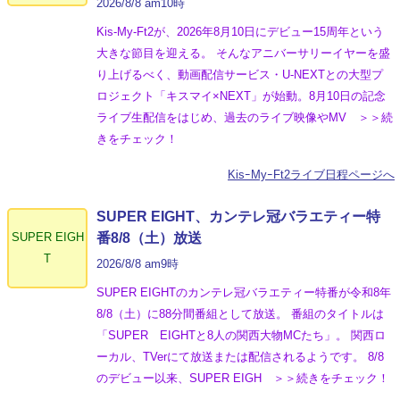
2026/8/8 am10時
Kis-My-Ft2が、2026年8月10日にデビュー15周年という
大きな節目を迎える。 そんなアニバーサリーイヤーを盛
り上げるべく、動画配信サービス・U-NEXTとの大型プ
ロジェクト「キスマイ×NEXT」が始動。8月10日の記念
ライブ生配信をはじめ、過去のライブ映像やMV ＞＞続
きをチェック！
KisｰMyｰFt2ライブ日程ページへ
SUPER EIGHT、カンテレ冠バラエティー特
SUPER EIGH
番8/8（土）放送
T
2026/8/8 am9時
SUPER EIGHTのカンテレ冠バラエティー特番が令和8年
8/8（土）に88分間番組として放送。 番組のタイトルは
「SUPER EIGHTと8人の関西大物MCたち」。 関西ロ
ーカル、TVerにて放送または配信されるようです。 8/8
のデビュー以来、SUPER EIGH ＞＞続きをチェック！