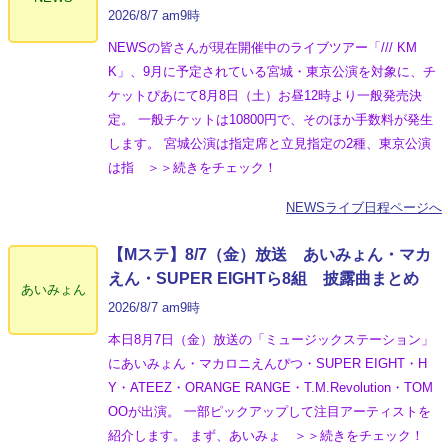
2026/8/7 am9時
NEWSの皆さんが現在開催中のライブツアー「/// KM
K」、9月に予定されている宮城・東京公演を対象に、チ
ケットぴあにて8月8日（土）お昼12時より一般発売決
定。 一般チケットは10800円で、そのほか手数料が発生
します。 宮城公演は指定席と立見指定の2種、東京公演
は指 ＞＞続きをチェック！
NEWSライブ日程ページへ
【Mステ】8/7（金）放送 あいみょん・マカ
えん・SUPER EIGHTら8組 披露曲まとめ
あいみょん
2026/8/7 am9時
本日8月7日（金）放送の「ミュージックステーション」
にあいみょん・マカロニえんぴつ・SUPER EIGHT・H
Y・ATEEZ・ORANGE RANGE・T.M.Revolution・TOM
OOが出演。 一部ピックアップして注目アーティストを
紹介します。 まず、あいみょ ＞＞続きをチェック！