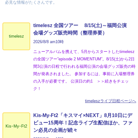
必見な情報がたくさんです。
timelesz 全国ツアー 8/15(土)～福岡公演
会場グッズ販売時間（整理券要）
timelesz
2026/8/8 am10時
ニューアルバムを携えて、5月からスタートしたtimelesz
の全国ツアー”episode 2 MOMENTUM”。8/15(土)から2日
間3公演の日程で行われる福岡公演の会場グッズ販売の時
間が発表されました。 参加するには、事前に入場整理券
の入手が必要です。 公演日の約1 ＞＞続きをチェッ
ク！
timeleszライブ日程ページへ
Kis-My-Ft2「キスマイ×NEXT」8月10日にデ
ビュー15周年！記念ライブ生配信ほか、ファ
KisｰMyｰFt2
ン必見の企画が続々