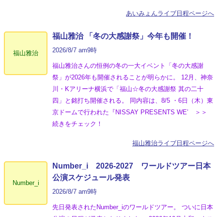
あいみょんライブ日程ページへ
福山雅治 「冬の⼤感謝祭」今年も開催！
2026/8/7 am9時
福山雅治
福山雅治さんの恒例の冬の一大イベント「冬の⼤感謝
祭」が2026年も開催されることが明らかに。 12月、神奈
川・Kアリーナ横浜で「福山☆冬の大感謝祭 其の二十
四」と銘打ち開催される。 同内容は、8/5 ・6日（木）東
京ドームで行われた『NISSAY PRESENTS WE’ ＞＞
続きをチェック！
福山雅治ライブ日程ページへ
Number_i 2026‐2027 ワールドツアー日本
公演スケジュール発表
Number_i
2026/8/7 am9時
先日発表されたNumber_iのワールドツアー。 ついに日本