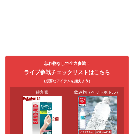
忘れ物なしで全力参戦！
ライブ参戦チェックリストはこちら
（必要なアイテムを揃えよう）
オル
絆創膏
飲み物（ペットボトル）