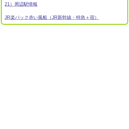
21）周辺駅情報
JR楽パック赤い風船（JR新幹線・特急＋宿）