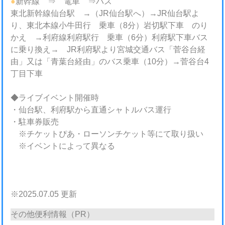
●
新幹線 ⇒ 電車 ⇒バス
東北新幹線仙台駅 →（JR仙台駅へ）→JR仙台駅よ
り、東北本線小牛田行 乗車（8分）岩切駅下車 のり
かえ →利府線利府駅行 乗車（6分）利府駅下車バス
に乗り換え→ JR利府駅より宮城交通バス「菅谷台経
由」又は「青葉台経由」のバス乗車（10分）→菅谷台4
丁目下車
◆ライブイベント開催時
・仙台駅、利府駅から直通シャトルバス運行
・駐車券販売
※チケットぴあ・ローソンチケット等にて取り扱い
※イベントによって異なる
※2025.07.05 更新
その他便利情報（PR）