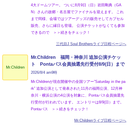
4大ドームツアー。 ついに8月9日（日）岩田剛典（GA
N）さんの故郷・名古屋でファイナルを迎えます。 これ
まで同様、会場ではツアーグッズの販売そしてカプセル
販売、さらに縁日も登場。 公演チケットがなくても参加
できるので ＞＞続きをチェック！
三代目J Soul Brothersライブ日程ページへ
Mr.Children 福岡・神奈川 追加公演チケッ
ト Pontaパス会員抽選先行受付8/9(日）まで
Mr.Children
2026/8/4 am9時
Mr.Childrenが現在開催中の全国ツアー”Saturday in the pa
rk” 追加公演として発表された11月の福岡公演、12月神
奈川・横浜公演の4公演を対象に、Pontaパス会員抽選先
行受付が行われています。 エントリーは8/9(日）まで。
Pontaパス ＞＞続きをチェック！
Mr.Childrenライブ日程ページへ