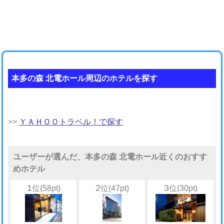
本多の森 北電ホール周辺のホテルを探す
>>
ＹＡＨＯＯトラベル！で探す
ユーザーが選んだ、本多の森 北電ホール近くのおすす
めホテル
1
2
3
位(58pt)
位(47pt)
位(30pt)