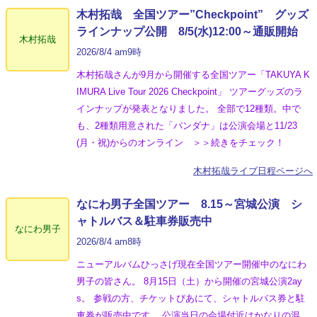
木村拓哉 全国ツアー”Checkpoint” グッズ
ラインナップ公開 8/5(水)12:00～通販開始
木村拓哉
2026/8/4 am9時
木村拓哉さんが9月から開催する全国ツアー「TAKUYA K
IMURA Live Tour 2026 Checkpoint」 ツアーグッズのラ
インナップが発表となりました。 全部で12種類。中で
も、2種類用意された「バンダナ」は公演会場と11/23
(月・祝)からのオンライン ＞＞続きをチェック！
木村拓哉ライブ日程ページへ
なにわ男子全国ツアー 8.15～宮城公演 シ
ャトルバス＆駐車券販売中
なにわ男子
2026/8/4 am8時
ニューアルバムひっさげ現在全国ツアー開催中のなにわ
男子の皆さん。 8月15日（土）から開催の宮城公演2ay
s。 参戦の方、チケットぴあにて、シャトルバス券と駐
車券が販売中です。 公演当日の会場付近はかなりの混