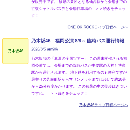
が販売中です。 移動の要所となる仙台駅から会場までの
往復シャトルバス券と会場駐車場の ＞＞続きをチェッ
ク！
ONE OK ROCKライブ日程ページへ
乃木坂46 福岡公演 8/8～ 臨時バス運行情報
2026/8/5 am9時
乃木坂46
乃木坂46の「真夏の全国ツアー」 この週末開催される福
岡公演では、会場までの臨時バスが主要駅の天神と博多
駅から運行されます。 地下鉄を利用するのも便利ですが
最寄りの呉服町駅からマリンメッセまでは歩いて約20分
から25分程度かかります。 この猛暑の中の徒歩はきつい
ですね。 ＞＞続きをチェック！
乃木坂46ライブ日程ページへ