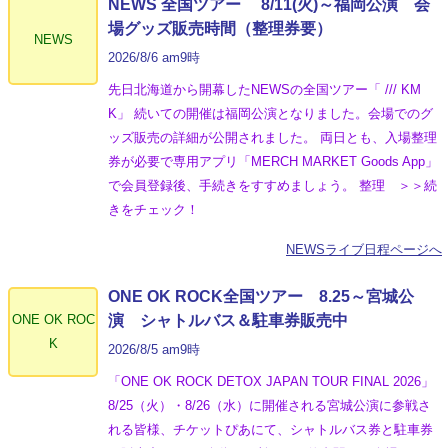
NEWS 全国ツアー 8/11(火)～福岡公演 会
場グッズ販売時間（整理券要）
NEWS
2026/8/6 am9時
先日北海道から開幕したNEWSの全国ツアー「 /// KM
K」 続いての開催は福岡公演となりました。会場でのグ
ッズ販売の詳細が公開されました。 両日とも、入場整理
券が必要で専用アプリ「MERCH MARKET Goods App」
で会員登録後、手続きをすすめましょう。 整理 ＞＞続
きをチェック！
NEWSライブ日程ページへ
ONE OK ROCK全国ツアー 8.25～宮城公
ONE OK ROC
演 シャトルバス＆駐車券販売中
K
2026/8/5 am9時
「ONE OK ROCK DETOX JAPAN TOUR FINAL 2026」
8/25（火）・8/26（水）に開催される宮城公演に参戦さ
れる皆様、チケットぴあにて、シャトルバス券と駐車券