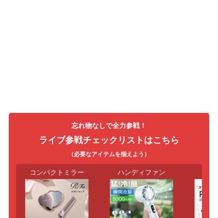
忘れ物なしで全力参戦！
ライブ参戦チェックリストはこちら
（必要なアイテムを揃えよう）
コンパクトミラー
ハンディファン
スマー