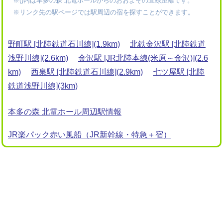
※()内は本多の森 北電ホールからのおおよその直線距離です。
※リンク先の駅ページでは駅周辺の宿を探すことができます。
野町駅 [北陸鉄道石川線](1.9km)
北鉄金沢駅 [北陸鉄道
浅野川線](2.6km)
金沢駅 [JR北陸本線(米原～金沢)](2.6
km)
西泉駅 [北陸鉄道石川線](2.9km)
七ツ屋駅 [北陸
鉄道浅野川線](3km)
本多の森 北電ホール周辺駅情報
JR楽パック赤い風船（JR新幹線・特急＋宿）