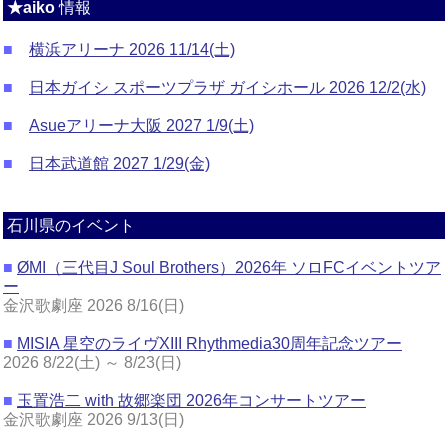
★aiko
情報
■
横浜アリーナ 2026 11/14(土)
■
日本ガイシ スポーツプラザ ガイシホール 2026 12/2(水)
■
Asueアリーナ大阪 2027 1/9(土)
■
日本武道館 2027 1/29(金)
石川県のイベント
■
ØMI（三代目J Soul Brothers）2026年 ソロFCイベントツア
ー
金沢歌劇座 2026 8/16(日)
■
MISIA 星空のライヴXIII Rhythmedia30周年記念ツアー
2026 8/22(土) ～ 8/23(日)
■
玉置浩二 with 故郷楽団 2026年コンサートツアー
金沢歌劇座 2026 9/13(日)