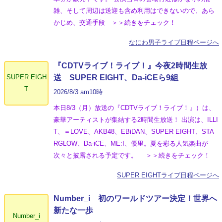
雑、そして周辺は送迎も含め利用はできないので、あら
かじめ、交通手段 ＞＞続きをチェック！
なにわ男子ライブ日程ページへ
『CDTVライブ！ライブ！』今夜2時間生放
SUPER EIGH
送 SUPER EIGHT、Da-iCEら9組
T
2026/8/3 am10時
本日8/3（月）放送の『CDTVライブ！ライブ！』）は、
豪華アーティストが集結する2時間生放送！ 出演は、ILLI
T、＝LOVE、AKB48、EBiDAN、SUPER EIGHT、STA
RGLOW、Da-iCE、ME:I、優里。夏を彩る人気楽曲が
次々と披露される予定です。 ＞＞続きをチェック！
SUPER EIGHTライブ日程ページへ
Number_i 初のワールドツアー決定！世界へ
新たな一歩
Number_i