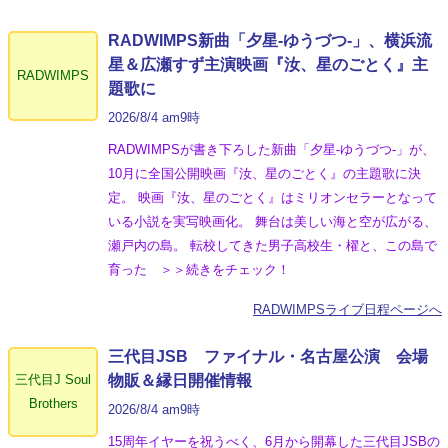
RADWIMPS新曲「夕星-ゆうづつ-」、横浜流
星＆広瀬すず主演映画『汝、星のごとく』主
RADWIMPS
題歌に
2026/8/4 am9時
RADWIMPSが書き下ろした新曲「夕星-ゆうづつ-」が、
10月に全国公開映画『汝、星のごとく』の主題歌に決
定。 映画『汝、星のごとく』はミリオンセラーとなって
いる小説を実写映画化。 舞台は美しい海と空が広がる、
瀬戸内の島。 転校してきた男子高校生・櫂と、この島で
育った ＞＞続きをチェック！
RADWIMPSライブ日程ページへ
三代目JSB ファイナル・名古屋公演 会場
三代目J Soul
物販＆縁日開催情報
Brothers
2026/8/4 am9時
15周年イヤーを祝うべく、6月から開幕した三代目JSBの