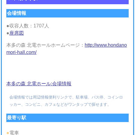
会場情報
●収容人数：1707人
●
座席図
本多の森 北電ホールホームページ：
http://www.hondano
mori-hall.com/
本多の森 北電ホール:会場情報
会場情報では周辺情報便利リンクで、駐車場、バス停、コインロ
ッカー、コンビニ、カフェなどがワンタップで探せます。
最寄り駅
●
電車