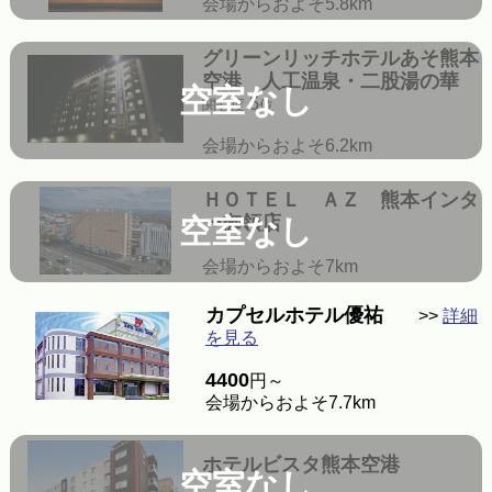
会場からおよそ5.8km
グリーンリッチホテルあそ熊本
空港 人工温泉・二股湯の華
空室なし
5
関心度
位
会場からおよそ6.2km
ＨＯＴＥＬ ＡＺ 熊本インタ
ー御領店
空室なし
会場からおよそ7km
カプセルホテル優祐
>>
詳細
を見る
4400
円～
会場からおよそ7.7km
ホテルビスタ熊本空港
空室なし