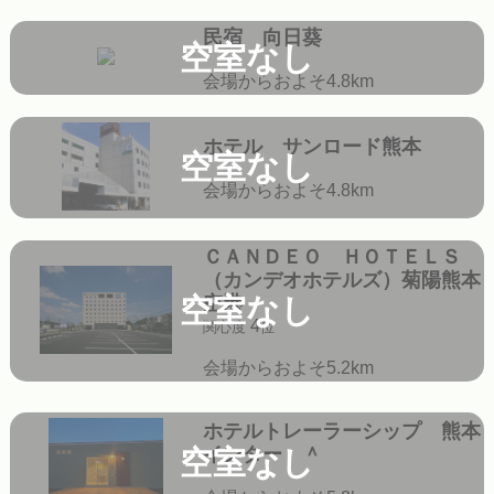
民宿 向日葵
空室なし
会場からおよそ4.8km
ホテル サンロード熊本
空室なし
会場からおよそ4.8km
ＣＡＮＤＥＯ ＨＯＴＥＬＳ
（カンデオホテルズ）菊陽熊本
空室なし
空港
4
関心度
位
会場からおよそ5.2km
ホテルトレーラーシップ 熊本
インター ＾
空室なし