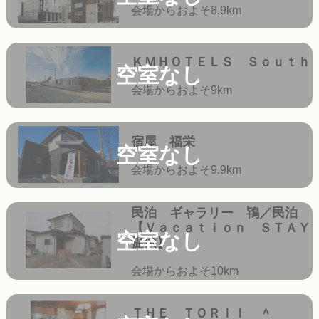
会場からおよそ8.9km
ＫＭＨＯＴＥＬＳ Ｓｏｕｔｈ
空室なし
会場からおよそ9km
宿屋 福栄
空室なし
会場からおよそ9.9km
民泊 ギャラリー 鴇／民泊
【Ｖａｃａｔｉｏｎ ＳＴＡＹ
空室なし
提供】
会場からおよそ10km
ＴＨＥ ＴＯＲＩＩ ＾