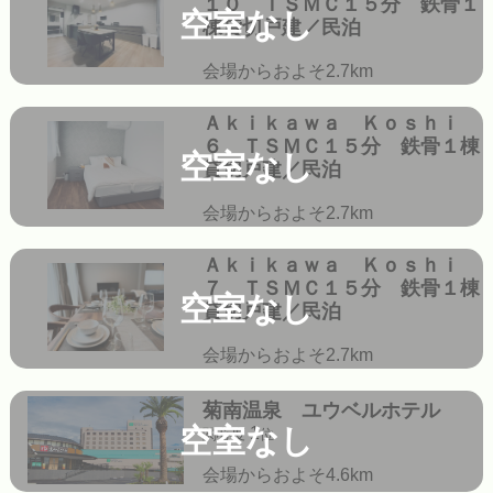
１０ ＴＳＭＣ１５分 鉄骨１
空室なし
棟貸切戸建／民泊
会場からおよそ2.7km
Ａｋｉｋａｗａ Ｋｏｓｈｉ
６ ＴＳＭＣ１５分 鉄骨１棟
空室なし
貸切戸建／民泊
会場からおよそ2.7km
Ａｋｉｋａｗａ Ｋｏｓｈｉ
７ ＴＳＭＣ１５分 鉄骨１棟
空室なし
貸切戸建／民泊
会場からおよそ2.7km
菊南温泉 ユウベルホテル
空室なし
1
関心度
位
会場からおよそ4.6km