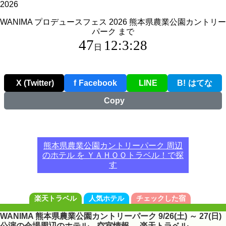
2026
WANIMA プロデュースフェス 2026 熊本県農業公園カントリー
パーク まで
47
12:3:28
日
X (Twitter)
f
Facebook
LINE
B!
はてな
Copy
熊本県農業公園カントリーパーク 周辺
のホテル を ＹＡＨＯＯトラベル！で探
す
楽天トラベル
人気ホテル
チェックした宿
WANIMA 熊本県農業公園カントリーパーク 9/26(土) ～ 27(日)
公演の会場周辺のホテル 空室情報。-楽天トラベル