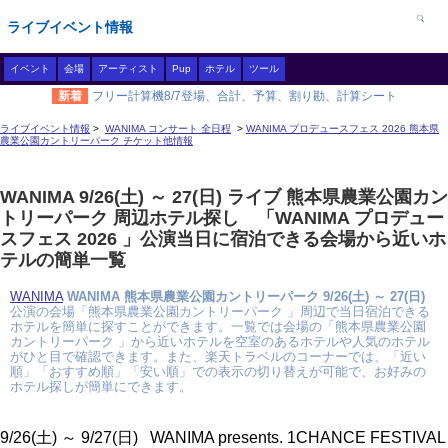
ライブイベント情報
イベント
会場
アーティスト
Pup
ホテル
ツール
新着
フリー計算機8/7登場、合計、予算、割り勘、計算シート
ライブイベント情報
>
WANIMA コンサート 全日程
>
WANIMA プロデュースフェス 2026 熊本県
農業公園カントリーパーク チケット他情報
WANIMA 9/26(土) ～ 27(日) ライブ 熊本県農業公園カン
トリーパーク 周辺ホテル探し 「WANIMA プロデュー
スフェス 2026 」公演当日に宿泊できる会場から近いホ
テルの簡単一覧
WANIMA
WANIMA 熊本県農業公園カントリーパーク 9/26(土) ～ 27(日)
公演の会場「熊本県農業公園カントリーパーク 」周辺で当日宿泊できる
ホテルを簡単に探すことができます。一覧では会場の「熊本県農業公園
カントリーパーク 」から近いホテルを空室のあるホテルや人気のホテル
がひと目で確認できます。また、楽天トラベルのコーナーでは、「近い
順」「おすすめ順」「安い順」での表示の切り替えが可能で、お好みの
ホテル探しが簡単にできます。
9/26(土) ～ 9/27(日) WANIMA presents. 1CHANCE FESTIVAL