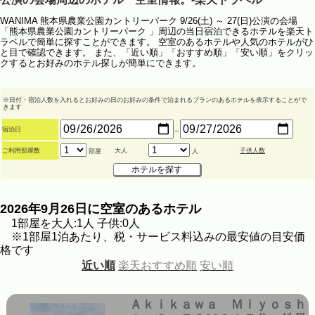
WANIMA 熊本県農業公園カントリーパーク 9/26(土) ～ 27(日)公演の会場
「熊本県農業公園カントリーパーク 」周辺の当日宿泊できるホテルを楽天ト
ラベルで簡単に探すことができます。 空室のあるホテルや人気のホテルがひ
と目で確認できます。 また、「近い順」「おすすめ順」「安い順」をクリッ
クするとお好みのホテル探しが簡単にできます。
※日付・宿泊人数を入れるとお好みの日のお好みの条件で泊まれるプランのあるホテルを表示することがで
きます
宿泊日
～
ご利用部屋数
大人
子供人数
部屋
人
2026年9月26日に空室のあるホテル
1部屋を大人:1人 子供:0人
※1部屋1泊あたり、税・サービス料込みの最安値の目安価
格です
近い順
楽天おすすめ順
安い順
Ａｋｉｋａｗａ Ｍｉｙｏｓｈ