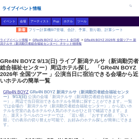
ライブイベント情報
イベント
会場
アーティスト
Pup
ホテル
ツール
新着
フリー計算機8/7登場、合計、予算、割り勘、計算シート
ライブイベント情報
>
GRe4N BOYZ コンサート 全日程
>
GRe4N BOYZ 2026年 全国ツアー 新
潟テルサ（新潟勤労者総合福祉センター） チケット他情報
GRe4N BOYZ 9/13(日) ライブ 新潟テルサ（新潟勤労者
総合福祉センター）周辺ホテル探し 「GRe4N BOYZ
2026年 全国ツアー 」公演当日に宿泊できる会場から近
いホテルの簡単一覧
GRe4N BOYZ
GRe4N BOYZ 新潟テルサ（新潟勤労者総合福祉センタ
ー） 9/13(日)
公演の会場「新潟テルサ（新潟勤労者総合福祉センタ
ー）」周辺で当日宿泊できるホテルを簡単に探すことができます。一覧
では会場の「新潟テルサ（新潟勤労者総合福祉センター）」から近いホ
テルを空室のあるホテルや人気のホテルがひと目で確認できます。ま
た、楽天トラベルのコーナーでは、「近い順」「おすすめ順」「安い
順」での表示の切り替えが可能で、お好みのホテル探しが簡単にできま
す。