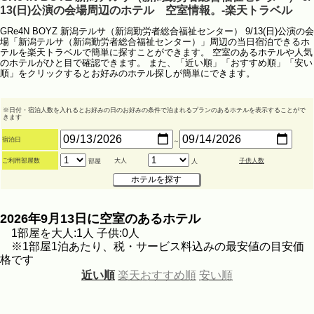
13(日)公演の会場周辺のホテル 空室情報。-楽天トラベル
GRe4N BOYZ 新潟テルサ（新潟勤労者総合福祉センター） 9/13(日)公演の会
場「新潟テルサ（新潟勤労者総合福祉センター）」周辺の当日宿泊できるホ
テルを楽天トラベルで簡単に探すことができます。 空室のあるホテルや人気
のホテルがひと目で確認できます。 また、「近い順」「おすすめ順」「安い
順」をクリックするとお好みのホテル探しが簡単にできます。
※日付・宿泊人数を入れるとお好みの日のお好みの条件で泊まれるプランのあるホテルを表示することがで
きます
宿泊日
～
ご利用部屋数
大人
子供人数
部屋
人
2026年9月13日に空室のあるホテル
1部屋を大人:1人 子供:0人
※1部屋1泊あたり、税・サービス料込みの最安値の目安価
格です
近い順
楽天おすすめ順
安い順