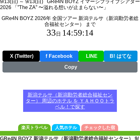
9/13(日) ～ 9/13(日) GRe4N BOYZ イマーシブライブシアター
2026 「”The ZA” 〜溢れる想いが止まらない〜」
GRe4N BOYZ 2026年 全国ツアー 新潟テルサ（新潟勤労者総
合福祉センター） まで
33
14:59:14
日
X (Twitter)
f
Facebook
LINE
B!
はてな
Copy
新潟テルサ（新潟勤労者総合福祉セン
ター） 周辺のホテル を ＹＡＨＯＯトラ
ベル！で探す
楽天トラベル
人気ホテル
チェックした宿
GRe4N BOYZ 新潟テルサ（新潟勤労者総合福祉センター） 9/