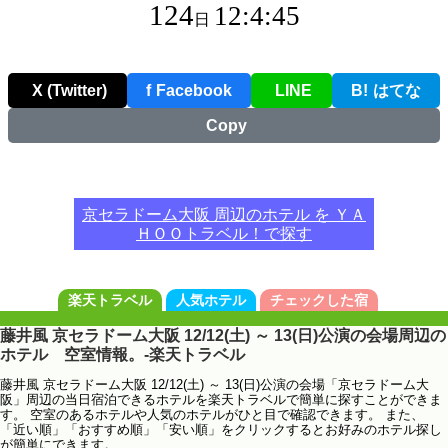
124
12:4:44
日
X (Twitter)
f
Facebook
LINE
B!
はてな
Copy
京セラドーム大阪 周辺のホテル を ＹＡ
ＨＯＯトラベル！で探す
楽天トラベル
人気ホテル
チェックした宿
藤井風 京セラドーム大阪 12/12(土) ～ 13(日)公演の会場周辺の
ホテル 空室情報。-楽天トラベル
藤井風 京セラドーム大阪 12/12(土) ～ 13(日)公演の会場「京セラドーム大
阪」周辺の当日宿泊できるホテルを楽天トラベルで簡単に探すことができま
す。 空室のあるホテルや人気のホテルがひと目で確認できます。 また、
「近い順」「おすすめ順」「安い順」をクリックするとお好みのホテル探し
が簡単にできます。