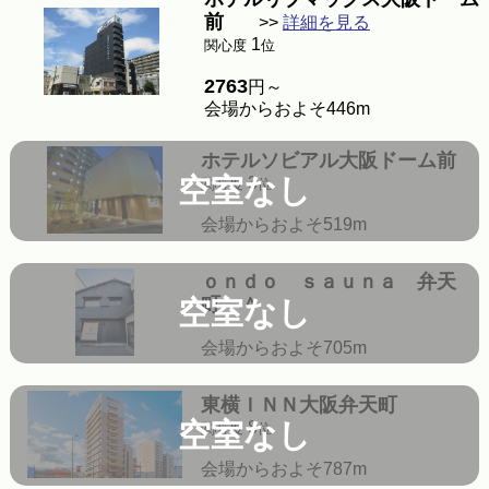
前
>>
詳細を見る
1
関心度
位
2763
円～
会場からおよそ446m
ホテルソビアル大阪ドーム前
空室なし
3
関心度
位
会場からおよそ519m
ｏｎｄｏ ｓａｕｎａ 弁天
町 ＾
空室なし
会場からおよそ705m
東横ＩＮＮ大阪弁天町
空室なし
8
関心度
位
会場からおよそ787m