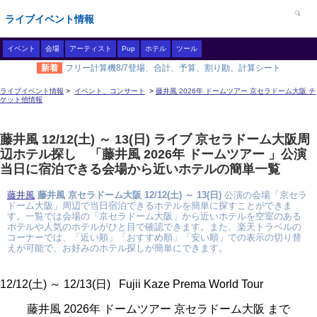
ライブイベント情報
イベント
会場
アーティスト
Pup
ホテル
ツール
新着
フリー計算機8/7登場、合計、予算、割り勘、計算シート
ライブイベント情報
>
イベント、コンサート
>
藤井風 2026年 ドームツアー 京セラドーム大阪 チ
ケット他情報
藤井風 12/12(土) ～ 13(日) ライブ 京セラドーム大阪周
辺ホテル探し 「藤井風 2026年 ドームツアー 」公演
当日に宿泊できる会場から近いホテルの簡単一覧
藤井風
藤井風 京セラドーム大阪 12/12(土) ～ 13(日)
公演の会場「京セラ
ドーム大阪」周辺で当日宿泊できるホテルを簡単に探すことができま
す。一覧では会場の「京セラドーム大阪」から近いホテルを空室のある
ホテルや人気のホテルがひと目で確認できます。また、楽天トラベルの
コーナーでは、「近い順」「おすすめ順」「安い順」での表示の切り替
えが可能で、お好みのホテル探しが簡単にできます。
12/12(土) ～ 12/13(日) Fujii Kaze Prema World Tour
藤井風 2026年 ドームツアー 京セラドーム大阪 まで