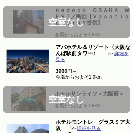
ｎｅｄｏｃｏ ＯＳＡＫＡ Ｗ
ＥＳＴ／民泊【Ｖａｃａｔｉｏ
空室なし
ｎ ＳＴＡＹ提供】
会場からおよそ1.8km
アパホテル＆リゾート〈大阪な
んば駅前タワー〉
>>
詳細を
見る
3960
円～
会場からおよそ1.9km
ホテルサンライフ＜大阪府＞
空室なし
会場からおよそ1.9km
ホテルモントレ グラスミア大
阪
>>
詳細を見る