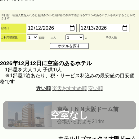
※日付・宿泊人数を入れるとお好みの日のお好みの条件で泊まれるプランのあるホテルを表示することがで
きます
宿泊日
～
ご利用部屋数
大人
子供人数
部屋
人
2026年12月12日に空室のあるホテル
1部屋を大人:1人 子供:0人
※1部屋1泊あたり、税・サービス料込みの最安値の目安価
格です
近い順
楽天おすすめ順
安い順
東横ＩＮＮ大阪ドーム前
空室なし
会場からおよそ214m
ホテルリブマックス大阪ドーム