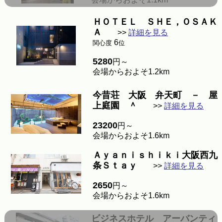
ＨＯＴＥＬ ＳＨＥ，ＯＳＡＫ
Ａ
>>
詳細を見る
6
関心度
位
5280
円～
会場からおよそ1.2km
今昔荘 大阪 弁天町 － 屋
上庭園 ＾
>>
詳細を見る
23200
円～
会場からおよそ1.6km
Ａｙａｎｉｓｈｉｋｉ大阪西九
条Ｓｔａｙ
>>
詳細を見る
2650
円～
会場からおよそ1.6km
ビジネスホテル アーバンティ