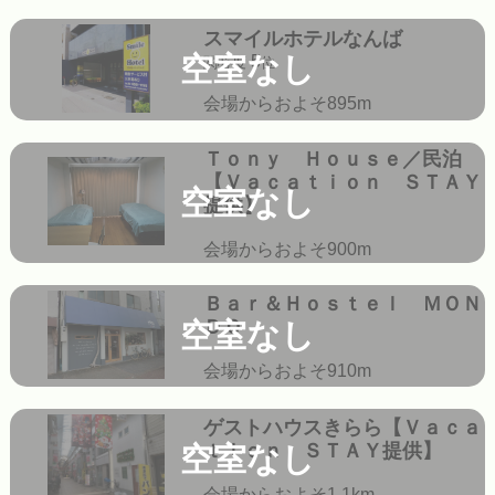
スマイルホテルなんば
空室なし
5
関心度
位
会場からおよそ895m
Ｔｏｎｙ Ｈｏｕｓｅ／民泊
【Ｖａｃａｔｉｏｎ ＳＴＡＹ
空室なし
提供】
会場からおよそ900m
Ｂａｒ＆Ｈｏｓｔｅｌ ＭＯＮ
ＤＯ
空室なし
会場からおよそ910m
ゲストハウスきらら【Ｖａｃａ
ｔｉｏｎ ＳＴＡＹ提供】
空室なし
会場からおよそ1.1km