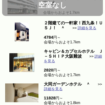
西九条
空室なし
会場からおよそ1.7km
２階建ての一軒家！西九条！Ｕ
ＳＪ！ ＾
>>
詳細を見る
4784
円～
会場からおよそ1.7km
キャビン＆カプセルホテル Ｊ
－ＳＨＩＰ大阪難波
>>
詳細
を見る
2820
円～
会場からおよそ1.7km
大同ガーデンホテル ＾
>>
詳細を見る
11828
円～
会場からおよそ1.8km