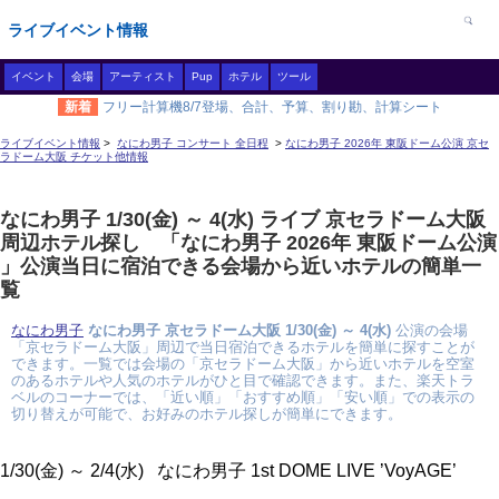
ライブイベント情報
イベント
会場
アーティスト
Pup
ホテル
ツール
新着
フリー計算機8/7登場、合計、予算、割り勘、計算シート
ライブイベント情報
>
なにわ男子 コンサート 全日程
>
なにわ男子 2026年 東阪ドーム公演 京セ
ラドーム大阪 チケット他情報
なにわ男子 1/30(金) ～ 4(水) ライブ 京セラドーム大阪
周辺ホテル探し 「なにわ男子 2026年 東阪ドーム公演
」公演当日に宿泊できる会場から近いホテルの簡単一
覧
なにわ男子
なにわ男子 京セラドーム大阪 1/30(金) ～ 4(水)
公演の会場
「京セラドーム大阪」周辺で当日宿泊できるホテルを簡単に探すことが
できます。一覧では会場の「京セラドーム大阪」から近いホテルを空室
のあるホテルや人気のホテルがひと目で確認できます。また、楽天トラ
ベルのコーナーでは、「近い順」「おすすめ順」「安い順」での表示の
切り替えが可能で、お好みのホテル探しが簡単にできます。
1/30(金) ～ 2/4(水) なにわ男子 1st DOME LIVE ’VoyAGE’