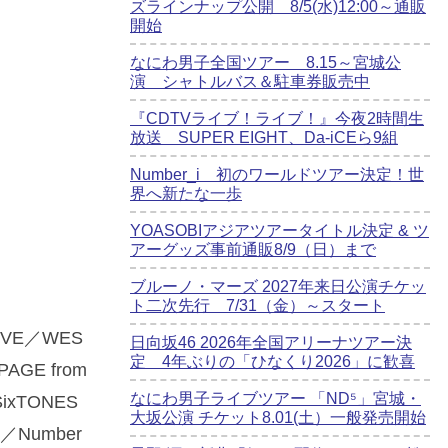
ズラインナップ公開 8/5(水)12:00～通販
開始
なにわ男子全国ツアー 8.15～宮城公
演 シャトルバス＆駐車券販売中
『CDTVライブ！ライブ！』今夜2時間生
放送 SUPER EIGHT、Da-iCEら9組
Number_i 初のワールドツアー決定！世
界へ新たな一歩
YOASOBIアジアツアータイトル決定 & ツ
アーグッズ事前通販8/9（日）まで
ブルーノ・マーズ 2027年来日公演チケッ
ト二次先行 7/31（金）～スタート
VE／WES
日向坂46 2026年全国アリーナツアー決
定 4年ぶりの「ひなくり2026」に歓喜
AGE from
なにわ男子ライブツアー 「ND⁵」宮城・
SixTONES
大坂公演 チケット8.01(土）一般発売開始
子／Number