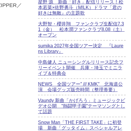
星野 源 新曲「好き」配信リリース！松
ZIPPER／
本若菜×佐野勇斗（M!LK）ドラマ「君の
好きは無敵』の主題歌
大野智・櫻井翔 ファンクラブ生配信7.3
1（金） 松本潤ファンクラブ8.08（土）
オープン
sumika 2027年全国ツアー決定 『Laure
ns Library』
中島健人 ニューシングルリリース記念フ
リーイベント開催 兵庫・埼玉でミニラ
イブ＆特典会
NEWS 全国ツアー” /// KMK” 北海道公
演 会場グッズ販売時間（整理券要）
Vaundy 新曲「かげろう」ミュージックビ
デオ公開 ”熱闘甲子園”テーマソングとし
て話題
Snow Man「THE FIRST TAKE」に初登
場 新曲「グッタイム」スペシャルアレ