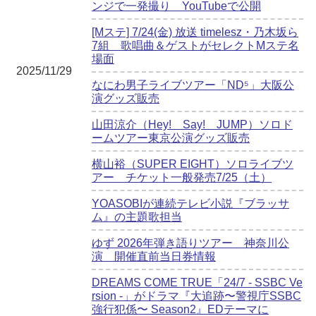
ンジで一発撮り YouTubeで公開
[Mステ] 7/24(金) 放送 timelesz・乃木坂ら
7組 歌唱曲＆ゲストがセレクトMステ名
場面
2025/11/29
なにわ男子ライブツアー「ND⁵」大阪公
演グッズ販売
山田涼介（Hey! Say! JUMP）ソロド
ームツアー東京公演グッズ販売
横山裕（SUPER EIGHT）ソロライブツ
アー チケット一般発売7/25（土）
YOASOBIが連続テレビ小説『ブラッサ
ム』の主題歌担当
ゆず 2026年弾き語りツアー 神奈川公
演 開催直前当日券情報
DREAMS COME TRUE「24/7 - SSBC Ve
rsion -」がドラマ『大追跡〜警視庁SSBC
強行犯係〜 Season2』EDテーマに