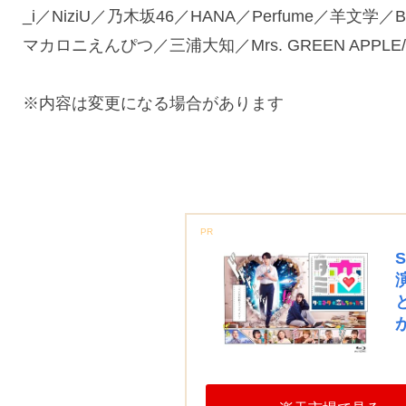
_i／NiziU／ 乃木坂46／HANA／Perfume／羊文学／BE:F
マカロニえんぴつ／三浦大知／Mrs. GREEN APPLE
※内容は変更になる場合があります
PR