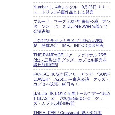
Number_i、4thシングル 9月23日リリー
ス トリプルA面作品として発売
ブルーノ・マーズ 2027年 来日公演 アン
ダーソン・パーク DJ Pee .Wee名義で全
公演参加
「CDTV ライブ！ライブ！秋の大感謝
祭」開催決定 IMP.、INIら出演者発表
THE RAMPAGE ツアーファイナル 7/25
(土)～広島公演 グッズ・カプセル販売＆
縁日利用時間
FANTASTICS 全国アリーナツアー”SUNF
LOWER” 7/25(土)～東京公演 グッズ・
カプセル販売、縁日も！
BALLISTIK BOYZ 全国ホールツアー"BEA
T BLAST Z" 7/26(日)新潟公演 グッ
ズ・カプセル販売時間
THE ALFEE「Crossroad -愛の免許返