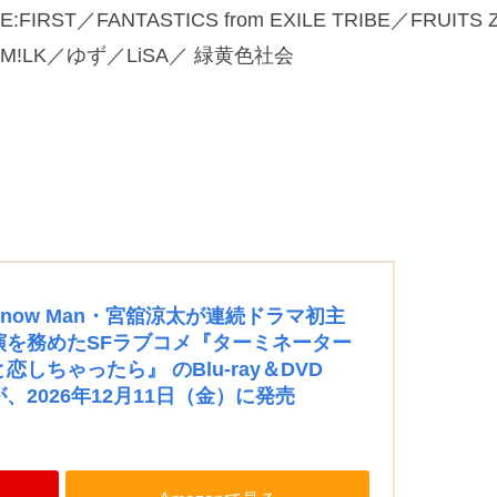
IRST／FANTASTICS from EXILE TRIBE／FRUITS 
/M!LK／ゆず／LiSA／ 緑黄色社会
Snow Man・宮舘涼太が連続ドラマ初主
演を務めたSFラブコメ『ターミネーター
と恋しちゃったら』 のBlu-ray＆DVD
が、2026年12月11日（金）に発売