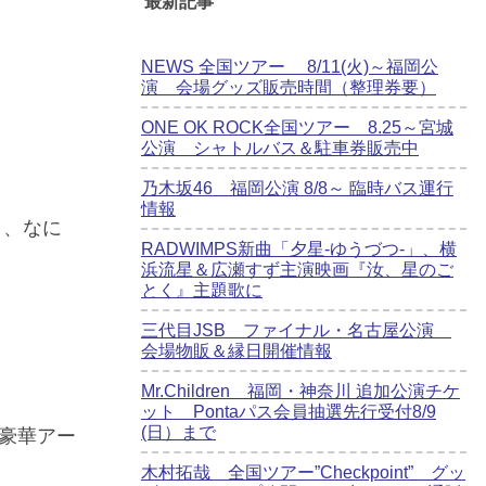
最新記事
NEWS 全国ツアー 8/11(火)～福岡公
演 会場グッズ販売時間（整理券要）
ONE OK ROCK全国ツアー 8.25～宮城
公演 シャトルバス＆駐車券販売中
乃木坂46 福岡公演 8/8～ 臨時バス運行
情報
ト、なに
RADWIMPS新曲「夕星-ゆうづつ-」、横
浜流星＆広瀬すず主演映画『汝、星のご
とく』主題歌に
三代目JSB ファイナル・名古屋公演
会場物販＆縁日開催情報
Mr.Children 福岡・神奈川 追加公演チケ
ット Pontaパス会員抽選先行受付8/9
(日）まで
、豪華アー
木村拓哉 全国ツアー”Checkpoint” グッ