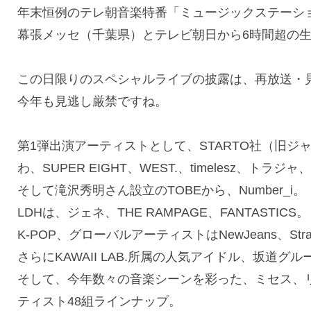
年末恒例のテレ朝音楽特番「ミュージックステーション SU
幕張メッセ（千葉県）とテレビ朝日から6時間超の
この日限りのスペシャルライブの披露は、再放送・
今年も見逃し厳禁ですね。
第1弾出演アーティストとして、STARTO社（旧
わ、SUPER EIGHT、WEST.、timelesz、トラジャ、
そして滝沢秀明さん設立のTOBEから、Number_i。
LDHは、ジェネ、THE RAMPAGE、FANTASTICS。
K-POP、グローバルアーティストはNewJeans、Stra
さらにKAWAII LAB.所属の人気アイドル、坂道グル
そして、今年数々の音楽シーンを彩った、ミセス、リョク
ティスト48組ラインナップ。