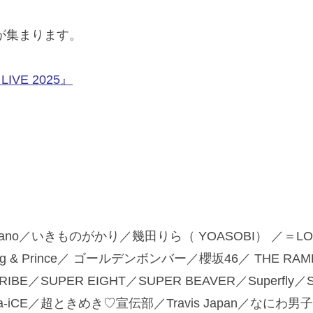
が集まります。
VE 2025』
ano／いきものがかり／幾田りら（ YOASOBI） ／＝LO
ing & Prince／ ゴールデンボンバー／櫻坂46／ THE RAMP
 TRIBE／SUPER EIGHT／SUPER BEAVER／Superfly／
uki／Da-iCE／超ときめき♡宣伝部／Travis Japan／ なにわ男