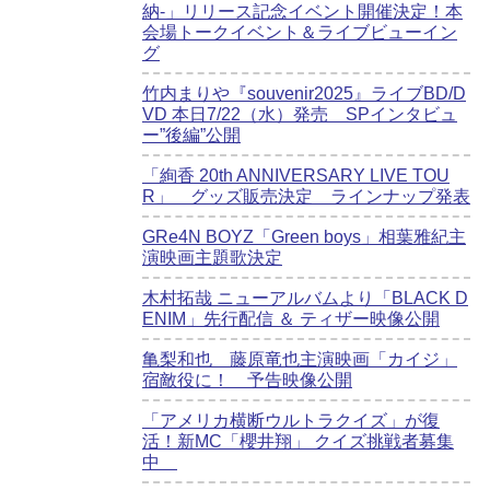
納-」リリース記念イベント開催決定！本
会場トークイベント＆ライブビューイン
グ
竹内まりや『souvenir2025』ライブBD/D
VD 本日7/22（水）発売 SPインタビュ
ー”後編”公開
「絢香 20th ANNIVERSARY LIVE TOU
R」 グッズ販売決定 ラインナップ発表
GRe4N BOYZ「Green boys」相葉雅紀主
演映画主題歌決定
木村拓哉 ニューアルバムより「BLACK D
ENIM」先行配信 ＆ ティザー映像公開
亀梨和也 藤原竜也主演映画「カイジ」
宿敵役に！ 予告映像公開
「アメリカ横断ウルトラクイズ」が復
活！新MC「櫻井翔」 クイズ挑戦者募集
中