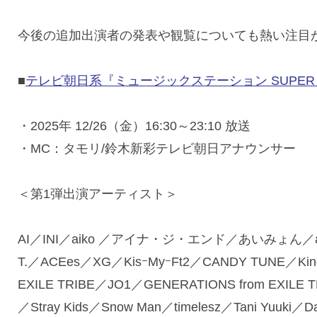
今後の追加出演者の発表や観覧についても熱い注目
■
テレビ朝日系『ミュージックステーション SUPER LI
・2025年 12/26（金）16:30～23:10 放送
・MC：タモリ/鈴木新彩テレビ朝日アナウンサー
＜第1弾出演アーティスト＞
AI／INI／aiko ／アイナ・ジ・エンド／あいみょん／
T.／ACEes／XG／KisｰMyｰFt2／CANDY TUNE／K
EXILE TRIBE／JO1／GENERATIONS from EXILE
／Stray Kids／Snow Man／timelesz／Tani Yu