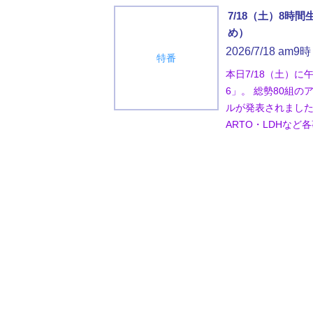
7/18（土）8時
め）
2026/7/18 am9時
特番
本日7/18（土）に
6」。 総勢80組
ルが発表されました
ARTO・LDHなど